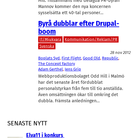
Hill. Tillsammans med delägda PR-byrån
Mannov kommer den nya koncernen
sysselsätta ett 40-tal personer…
Byrå dubblar efter Drupal-
boom
IT/Mjukvara
Kommunikation/Reklam/PR
Svenska
28 nov 2012
Boplats Syd
, 
First Flight
, 
Good Old
, 
Republic
, 
The Concept Factory
Adam Gerthel
, 
Jens Grip
Webbproduktionsbolaget Odd Hill i Malmö
har det senaste året fördubblat
personalstyrkan från fem till tio anställda.
Även omsättningen ökar till omkring det
dubbla. Främsta anledningen…
SENASTE NYTT
Elva11 i konkurs