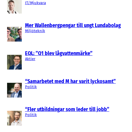
IT/Mjukvara
Mer Wallenbergpengar till ungt Lundabolag
Miljöteknik
EQL: ”Q1 blev lågvattenmärke”
Aktier
“Samarbetet med M har varit lyckosamt”
Politik
“Fler utbildningar som leder till jobb”
Politik