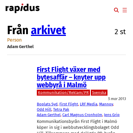
Hoppa
till
innehåll
Från
arkivet
2 st
Person
Adam Gerthel
First Flight växer med
bytesaffär – knyter upp
webbyrå i Malmö
Kommunikation/Reklam/PR
Svenska
5 mar 2013
Boplats Syd
, 
First Flight
, 
LRF Media
, 
Mannov
, 
Odd Hill
, 
Tetra Pak
Adam Gerthel
, 
Carl Magnus Cronholm
, 
Jens Grip
Kommunikationsbyrån First Flight i Malmö
köper in sig i webbutvecklingsbolaget Odd