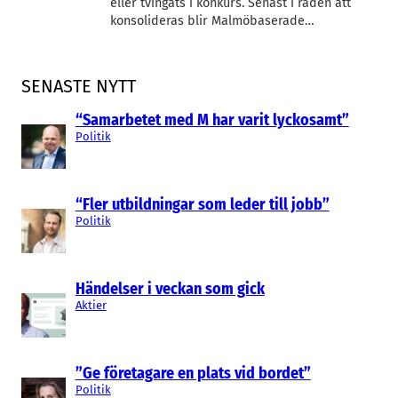
eller tvingats i konkurs. Senast i raden att
konsolideras blir Malmöbaserade…
SENASTE NYTT
“Samarbetet med M har varit lyckosamt”
Politik
“Fler utbildningar som leder till jobb”
Politik
Händelser i veckan som gick
Aktier
”Ge företagare en plats vid bordet”
Politik