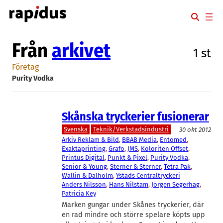
Hoppa
till
innehåll
Från
arkivet
1 st
Företag
Purity Vodka
Skånska tryckerier fusionerar
Svenska
Teknik/Verkstadsindustri
30 okt 2012
Arkiv Reklam & Bild
, 
BBAB Media
, 
Entomed
, 
Exaktaprinting
, 
Grafo
, 
JMS
, 
Koloriten Offset
, 
Printus Digital
, 
Punkt & Pixel
, 
Purity Vodka
, 
Senior & Young
, 
Sterner & Sterner
, 
Tetra Pak
, 
Wallin & Dalholm
, 
Ystads Centraltryckeri
Anders Nilsson
, 
Hans Nilstam
, 
Jörgen Segerhag
, 
Patricia Key
Marken gungar under Skånes tryckerier, där
en rad mindre och större spelare köpts upp