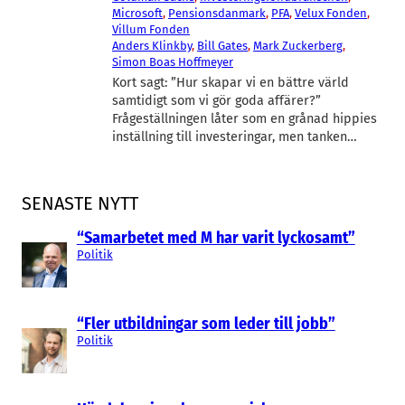
Microsoft
, 
Pensionsdanmark
, 
PFA
, 
Velux Fonden
, 
Villum Fonden
Anders Klinkby
, 
Bill Gates
, 
Mark Zuckerberg
, 
Simon Boas Hoffmeyer
Kort sagt: ”Hur skapar vi en bättre värld
samtidigt som vi gör goda affärer?”
Frågeställningen låter som en grånad hippies
inställning till investeringar, men tanken…
SENASTE NYTT
“Samarbetet med M har varit lyckosamt”
Politik
“Fler utbildningar som leder till jobb”
Politik