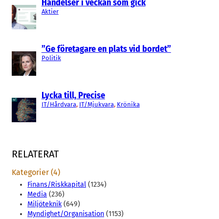
Händelser i veckan som gick
Aktier
”Ge företagare en plats vid bordet”
Politik
Lycka till, Precise
IT/Hårdvara
, 
IT/Mjukvara
, 
Krönika
RELATERAT
Kategorier (4)
Finans/Riskkapital
(1234)
Media
(236)
Miljöteknik
(649)
Myndighet/Organisation
(1153)