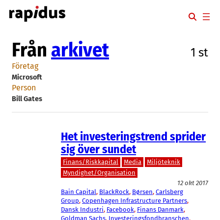
Hoppa
till
innehåll
Från
arkivet
1 st
Företag
Microsoft
Person
Bill Gates
Het investeringstrend sprider
sig över sundet
Finans/Riskkapital
Media
Miljöteknik
Myndighet/Organisation
12 okt 2017
Bain Capital
, 
BlackRock
, 
Børsen
, 
Carlsberg
Group
, 
Copenhagen Infrastructure Partners
, 
Dansk Industri
, 
Facebook
, 
Finans Danmark
, 
Goldman Sachs
, 
Investeringsfondbranschen
, 