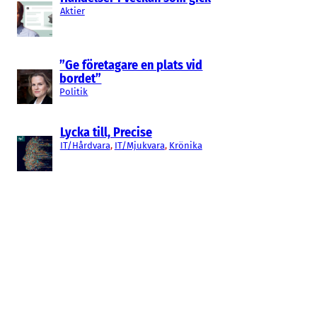
Aktier
”Ge företagare en plats vid
bordet”
Politik
Lycka till, Precise
IT/Hårdvara
, 
IT/Mjukvara
, 
Krönika