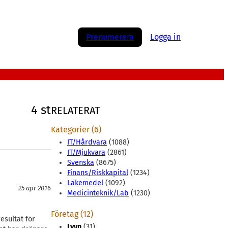
Prenumerera
Logga in
4 st
RELATERAT
Kategorier (6)
IT/Hårdvara
(1088)
IT/Mjukvara
(2861)
Svenska
(8675)
Finans/Riskkapital
(1234)
Läkemedel
(1092)
25 apr 2016
Medicinteknik/Lab
(1230)
Företag (12)
resultat för
Lyyn
(31)