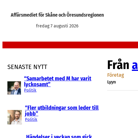
Hoppa
till
Affärsmediet för Skåne och Öresundsregionen
innehåll
fredag 7 augusti 2026
Från
a
SENASTE NYTT
Företag
“Samarbetet med M har varit
Lyyn
lyckosamt”
Politik
“Fler utbildningar som leder till
jobb”
Politik
Händelser i veckan som gick