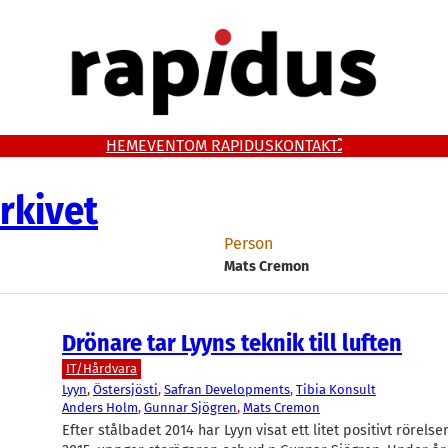
HEM
EVENT
OM RAPIDUS
KONTAKT
rkivet
Person
Mats Cremon
Drönare tar Lyyns teknik till luften
IT/Hårdvara
Lyyn
, 
Östersjösti
, 
Safran Developments
, 
Tibia Konsult
Anders Holm
, 
Gunnar Sjögren
, 
Mats Cremon
Efter stålbadet 2014 har Lyyn visat ett litet positivt rörelse