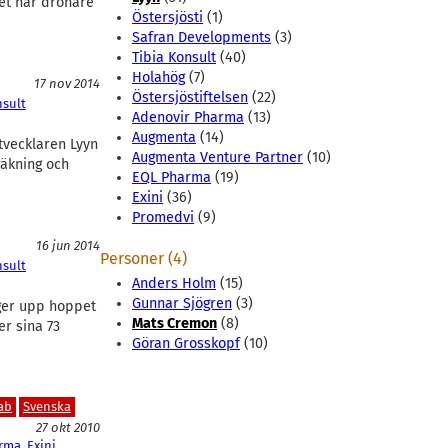
et har drönare
Östersjösti
(1)
Safran Developments
(3)
Tibia Konsult
(40)
Holahög
(7)
17 nov 2014
Östersjöstiftelsen
(22)
nsult
Adenovir Pharma
(13)
Augmenta
(14)
vecklaren Lyyn
Augmenta Venture Partner
(10)
räkning och
EQL Pharma
(19)
Exini
(36)
Promedvi
(9)
16 jun 2014
Personer (4)
nsult
Anders Holm
(15)
Gunnar Sjögren
(3)
 ger upp hoppet
Mats Cremon
(8)
er sina 73
Göran Grosskopf
(10)
ab
Svenska
27 okt 2010
rma
, 
Exini
, 