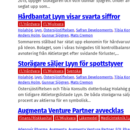
2015, uppger storägaren och vd:n Gunnar Sjögren. Under år
seglat upp som…
Hårdbantat Lyyn visar svarta siffror
IT/Hårdvara
IT/Mjukvara
Holahög
, 
Lyyn
, 
Östersjöstiftelsen
, 
Safran Developments
, 
Tibia Ko
Anders Holm
, 
Gunnar Sjögren
, 
Mats Cremon
Sommarens stålbad har rätat upp ekonomin för hårdvaruut
på Ideon. Bolaget, som i våras tvingades till kontrollbalans
avnotering från Aktietorget efter svidande förluster,…
Storägare säljer Lyyn för spottstyver
IT/Hårdvara
IT/Mjukvara
Svenska
Holahög
, 
Lyyn
, 
Östersjöstiftelsen
, 
Safran Developments
, 
Tibia Ko
Anders Holm
, 
Gunnar Sjögren
, 
Mats Cremon
Östersjöstiftelsen och Tibia Konsults dotterbolag Holahög
om tidigare Aktietorgslistade Lyyn. De båda storägarna sälj
procent av aktierna för en symbolisk…
Augmenta Venture Partner avvecklas
Finans/Riskkapital
IT/Mjukvara
Läkemedel
Medicinteknik/L
Adenovir Pharma
, 
Augmenta
, 
Augmenta Venture Partner
, 
EQL Pha