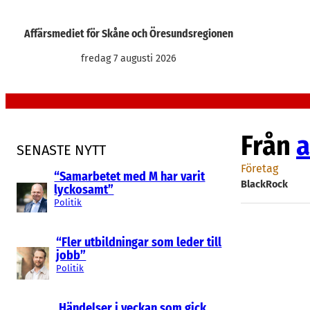
Hoppa
till
Affärsmediet för Skåne och Öresundsregionen
innehåll
fredag 7 augusti 2026
Från
a
SENASTE NYTT
Företag
“Samarbetet med M har varit
BlackRock
lyckosamt”
Politik
“Fler utbildningar som leder till
jobb”
Politik
Händelser i veckan som gick