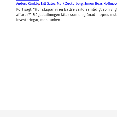
Anders Klinkby
, 
Bill Gates
, 
Mark Zuckerberg
, 
Simon Boas Hoffmey
Kort sagt: ”Hur skapar vi en bättre värld samtidigt som vi 
affärer?” Frågeställningen låter som en grånad hippies instäl
investeringar, men tanken…