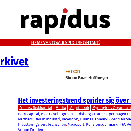
HEM
EVENT
OM RAPIDUS
KONTAKT
rkivet
Person
Simon Boas Hoffmeyer
Het investeringstrend sprider sig över
Finans/Riskkapital
Media
Miljöteknik
Myndighet/Organisat
Bain Capital
, 
BlackRock
, 
Børsen
, 
Carlsberg Group
, 
Copenhagen Inf
Partners
, 
Dansk Industri
, 
Facebook
, 
Finans Danmark
, 
Goldman Sa
Investeringsfondbranschen
, 
Microsoft
, 
Pensionsdanmark
, 
PFA
, 
Ve
Villum Fonden