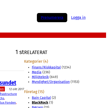
Prenumerera
Logga in
1 st
RELATERAT
Kategorier (4)
Finans/Riskkapital
(1234)
Media
(236)
Miljöteknik
(649)
 sundet
Myndighet/Organisation
(1153)
ion
12 okt 2017
Företag (15)
rastructure
Bain Capital
(2)
chs
, 
BlackRock
(1)
lux Fonden
, 
Børsen
(11)