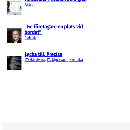
Aktier
”Ge företagare en plats vid
bordet”
Politik
Lycka till, Precise
IT/Hårdvara
, 
IT/Mjukvara
, 
Krönika