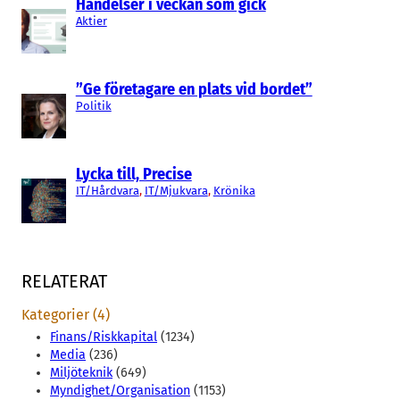
Händelser i veckan som gick
Aktier
”Ge företagare en plats vid bordet”
Politik
Lycka till, Precise
IT/Hårdvara
, 
IT/Mjukvara
, 
Krönika
RELATERAT
Kategorier (4)
Finans/Riskkapital
(1234)
Media
(236)
Miljöteknik
(649)
Myndighet/Organisation
(1153)