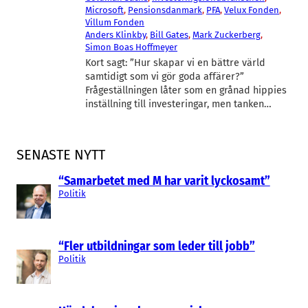
Microsoft
, 
Pensionsdanmark
, 
PFA
, 
Velux Fonden
, 
Villum Fonden
Anders Klinkby
, 
Bill Gates
, 
Mark Zuckerberg
, 
Simon Boas Hoffmeyer
Kort sagt: ”Hur skapar vi en bättre värld
samtidigt som vi gör goda affärer?”
Frågeställningen låter som en grånad hippies
inställning till investeringar, men tanken…
SENASTE NYTT
“Samarbetet med M har varit lyckosamt”
Politik
“Fler utbildningar som leder till jobb”
Politik