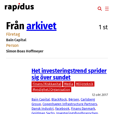
Hoppa
till
innehåll
Från
arkivet
1 st
Företag
Bain Capital
Person
Simon Boas Hoffmeyer
Het investeringstrend sprider
sig över sundet
Finans/Riskkapital
Media
Miljöteknik
Myndighet/Organisation
12 okt 2017
Bain Capital
, 
BlackRock
, 
Børsen
, 
Carlsberg
Group
, 
Copenhagen Infrastructure Partners
, 
Dansk Industri
, 
Facebook
, 
Finans Danmark
, 
Goldman Sachs
, 
Investeringsfondbranschen
, 