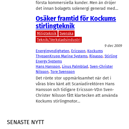
första kommersiella kunder. Men än dröjer
det innan bolagets solenergi generad med…
Osäker framtid för Kockums
stirlingteknik
Miljöteknik
Svenska
Teknik/Verkstadsindustri
9 dec 2009
Energimyndigheten
, 
Ericsson
, 
Kockums
ThyssenKrupp Marine Systems
, 
Ripasso
, 
Stirling
Energy Systems
Hans Hansson
, 
Linus Palmblad
, 
Sven-Christer
Nilsson
, 
Tore Svensson
Det rönte stor uppmärksamhet när det i
våras blev känt att Scaniadirektören Hans
Hansson och tidigare Ericsson-VD:n Sven-
Christer Nilsson fått klartecken att använda
Kockums stirlingmotor…
SENASTE NYTT