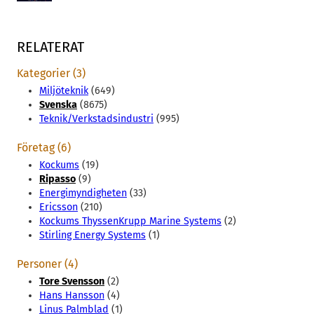
RELATERAT
Kategorier (3)
Miljöteknik
(649)
Svenska
(8675)
Teknik/Verkstadsindustri
(995)
Företag (6)
Kockums
(19)
Ripasso
(9)
Energimyndigheten
(33)
Ericsson
(210)
Kockums ThyssenKrupp Marine Systems
(2)
Stirling Energy Systems
(1)
Personer (4)
Tore Svensson
(2)
Hans Hansson
(4)
Linus Palmblad
(1)