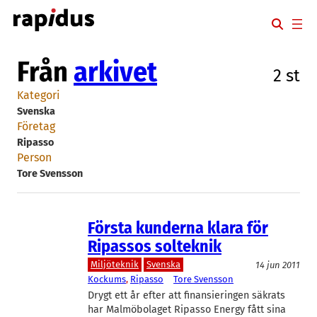
Hoppa
till
innehåll
Från
arkivet
2 st
Kategori
Svenska
Företag
Ripasso
Person
Tore Svensson
Första kunderna klara för
Ripassos solteknik
Miljöteknik
Svenska
14 jun 2011
Kockums
, 
Ripasso
Tore Svensson
Drygt ett år efter att finansieringen säkrats
har Malmöbolaget Ripasso Energy fått sina