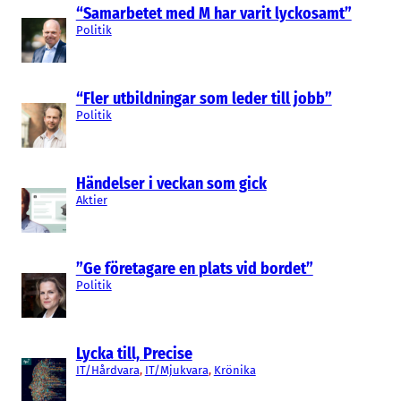
“Samarbetet med M har varit lyckosamt”
Politik
“Fler utbildningar som leder till jobb”
Politik
Händelser i veckan som gick
Aktier
”Ge företagare en plats vid bordet”
Politik
Lycka till, Precise
IT/Hårdvara
, 
IT/Mjukvara
, 
Krönika