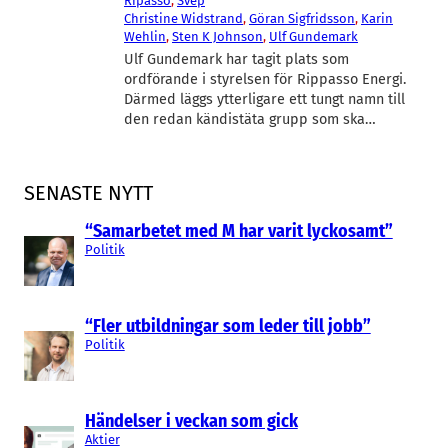
Ripasso
, 
Svep
Christine Widstrand
, 
Göran Sigfridsson
, 
Karin
Wehlin
, 
Sten K Johnson
, 
Ulf Gundemark
Ulf Gundemark har tagit plats som
ordförande i styrelsen för Rippasso Energi.
Därmed läggs ytterligare ett tungt namn till
den redan kändistäta grupp som ska…
SENASTE NYTT
“Samarbetet med M har varit lyckosamt”
Politik
“Fler utbildningar som leder till jobb”
Politik
Händelser i veckan som gick
Aktier