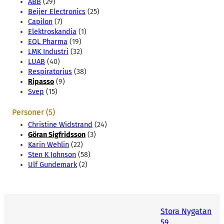
ABB
(29)
Beijer Electronics
(25)
Capilon
(7)
Elektroskandia
(1)
EQL Pharma
(19)
LMK Industri
(32)
LUAB
(40)
Respiratorius
(38)
Ripasso
(9)
Svep
(15)
Personer (5)
Christine Widstrand
(24)
Göran Sigfridsson
(3)
Karin Wehlin
(22)
Sten K Johnson
(58)
Ulf Gundemark
(2)
Stora Nygatan
59