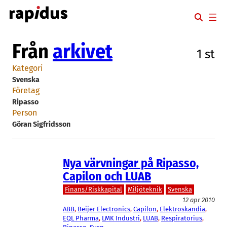
Hoppa
till
innehåll
Från
arkivet
1 st
Kategori
Svenska
Företag
Ripasso
Person
Göran Sigfridsson
Nya värvningar på Ripasso,
Capilon och LUAB
Finans/Riskkapital
Miljöteknik
Svenska
12 apr 2010
ABB
, 
Beijer Electronics
, 
Capilon
, 
Elektroskandia
, 
EQL Pharma
, 
LMK Industri
, 
LUAB
, 
Respiratorius
, 