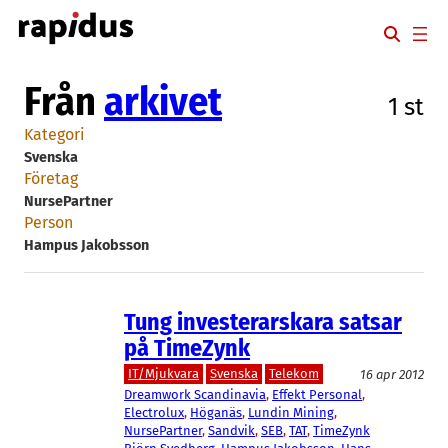
Hoppa
till
innehåll
Från
arkivet
1 st
Kategori
Svenska
Företag
NursePartner
Person
Hampus Jakobsson
Tung investerarskara satsar
på TimeZynk
IT/Mjukvara
Svenska
Telekom
16 apr 2012
Dreamwork Scandinavia
, 
Effekt Personal
, 
Electrolux
, 
Höganäs
, 
Lundin Mining
, 
NursePartner
, 
Sandvik
, 
SEB
, 
TAT
, 
TimeZynk