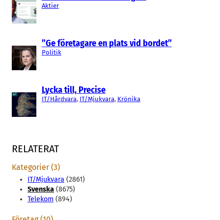
Aktier
”Ge företagare en plats vid bordet”
Politik
Lycka till, Precise
IT/Hårdvara
, 
IT/Mjukvara
, 
Krönika
RELATERAT
Kategorier (3)
IT/Mjukvara
(2861)
Svenska
(8675)
Telekom
(894)
Företag (10)