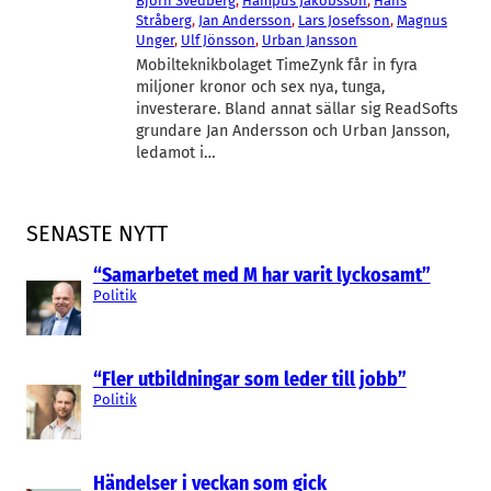
Björn Svedberg
, 
Hampus Jakobsson
, 
Hans
Stråberg
, 
Jan Andersson
, 
Lars Josefsson
, 
Magnus
Unger
, 
Ulf Jönsson
, 
Urban Jansson
Mobilteknikbolaget TimeZynk får in fyra
miljoner kronor och sex nya, tunga,
investerare. Bland annat sällar sig ReadSofts
grundare Jan Andersson och Urban Jansson,
ledamot i…
SENASTE NYTT
“Samarbetet med M har varit lyckosamt”
Politik
“Fler utbildningar som leder till jobb”
Politik
Händelser i veckan som gick