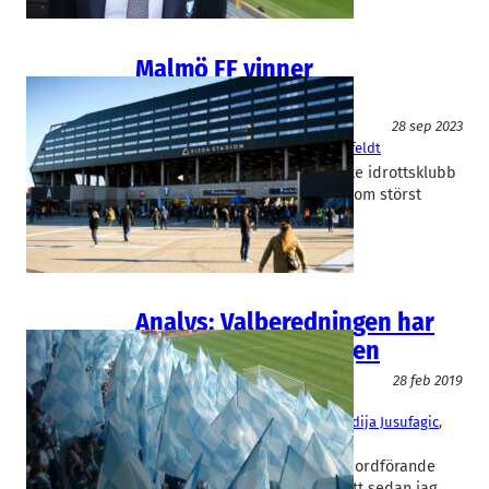
Malmö FF vinner
sponsringsligan
Special
28 sep 2023
Eleda
, 
Malmö FF
Ingemar Queckfeldt
Att Malmö FF är Sveriges rikaste idrottsklubb
är välkänt. Klubben har dessutom störst
sponsorintäkter.
Analys: Valberedningen har
blivit valbeställningen
Special
28 feb 2019
Malmö FF
Carina Brorman
, 
Eva Östling
, 
Hamdija Jusufagic
, 
Tanja Jibrandt
Kort sagt: Malmö FF:s val av ny ordförande
har lett till en engagerad debatt sedan jag