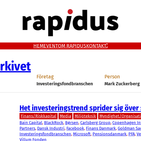
HEM
EVENT
OM RAPIDUS
KONTAKT
rkivet
Företag
Person
Investeringsfondbranschen
Mark Zuckerberg
Het investeringstrend sprider sig över
Finans/Riskkapital
Media
Miljöteknik
Myndighet/Organisat
Bain Capital
, 
BlackRock
, 
Børsen
, 
Carlsberg Group
, 
Copenhagen Inf
Partners
, 
Dansk Industri
, 
Facebook
, 
Finans Danmark
, 
Goldman Sa
Investeringsfondbranschen
, 
Microsoft
, 
Pensionsdanmark
, 
PFA
, 
Ve
Villum Fonden