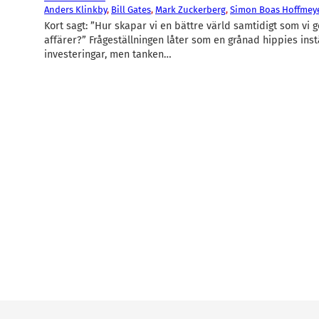
Anders Klinkby
, 
Bill Gates
, 
Mark Zuckerberg
, 
Simon Boas Hoffmey
Kort sagt: ”Hur skapar vi en bättre värld samtidigt som vi 
affärer?” Frågeställningen låter som en grånad hippies instäl
investeringar, men tanken…