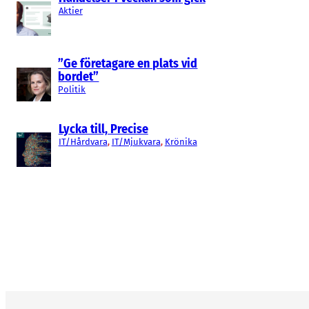
Aktier
”Ge företagare en plats vid
bordet”
Politik
Lycka till, Precise
IT/Hårdvara
, 
IT/Mjukvara
, 
Krönika