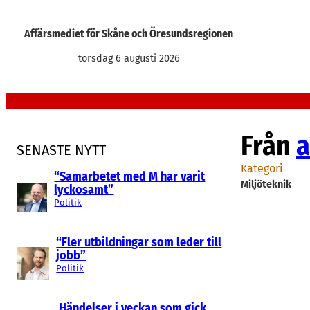
Hoppa
till
Affärsmediet för Skåne och Öresundsregionen
innehåll
torsdag 6 augusti 2026
Från
a
SENASTE NYTT
Kategori
“Samarbetet med M har varit
Miljöteknik
lyckosamt”
Politik
“Fler utbildningar som leder till
jobb”
Politik
Händelser i veckan som gick