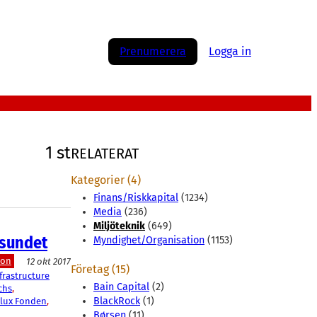
Prenumerera
Logga in
1 st
RELATERAT
Kategorier (4)
Finans/Riskkapital
(1234)
Media
(236)
Miljöteknik
(649)
 sundet
Myndighet/Organisation
(1153)
ion
12 okt 2017
Företag (15)
rastructure
Bain Capital
(2)
chs
, 
BlackRock
(1)
lux Fonden
, 
Børsen
(11)