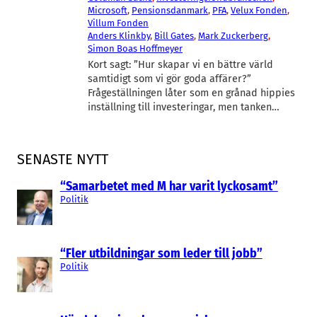
Microsoft
, 
Pensionsdanmark
, 
PFA
, 
Velux Fonden
, 
Villum Fonden
Anders Klinkby
, 
Bill Gates
, 
Mark Zuckerberg
, 
Simon Boas Hoffmeyer
Kort sagt: ”Hur skapar vi en bättre värld
samtidigt som vi gör goda affärer?”
Frågeställningen låter som en grånad hippies
inställning till investeringar, men tanken…
SENASTE NYTT
“Samarbetet med M har varit lyckosamt”
Politik
“Fler utbildningar som leder till jobb”
Politik