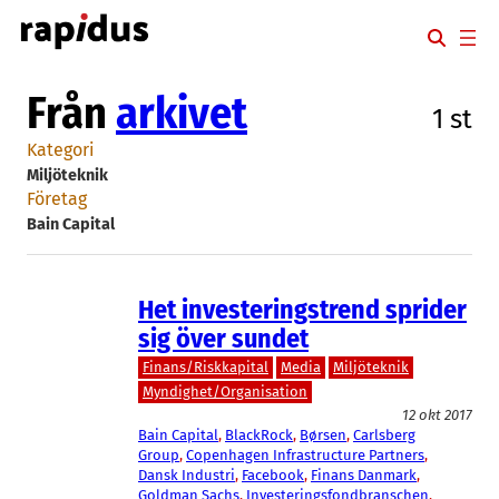
Hoppa
till
innehåll
Från
arkivet
1 st
Kategori
Miljöteknik
Företag
Bain Capital
Het investeringstrend sprider
sig över sundet
Finans/Riskkapital
Media
Miljöteknik
Myndighet/Organisation
12 okt 2017
Bain Capital
, 
BlackRock
, 
Børsen
, 
Carlsberg
Group
, 
Copenhagen Infrastructure Partners
, 
Dansk Industri
, 
Facebook
, 
Finans Danmark
, 
Goldman Sachs
, 
Investeringsfondbranschen
, 