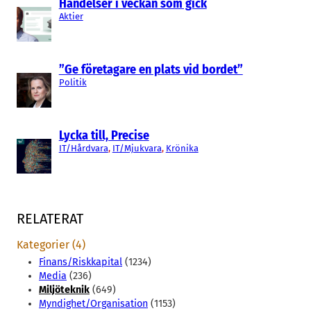
Händelser i veckan som gick
Aktier
”Ge företagare en plats vid bordet”
Politik
Lycka till, Precise
IT/Hårdvara
, 
IT/Mjukvara
, 
Krönika
RELATERAT
Kategorier (4)
Finans/Riskkapital
(1234)
Media
(236)
Miljöteknik
(649)
Myndighet/Organisation
(1153)