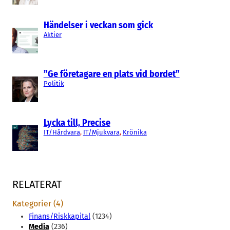
Händelser i veckan som gick
Aktier
”Ge företagare en plats vid bordet”
Politik
Lycka till, Precise
IT/Hårdvara
, 
IT/Mjukvara
, 
Krönika
RELATERAT
Kategorier (4)
Finans/Riskkapital
(1234)
Media
(236)