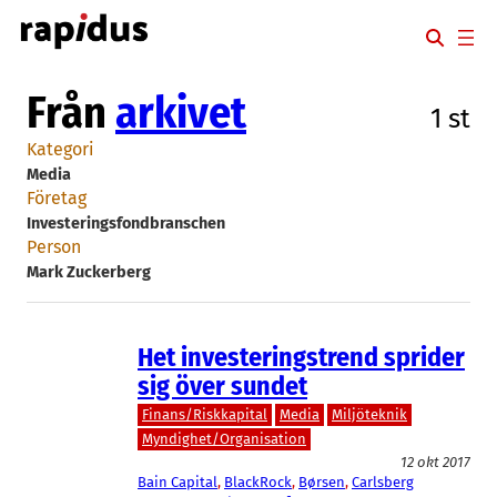
Hoppa
till
innehåll
Från
arkivet
1 st
Kategori
Media
Företag
Investeringsfondbranschen
Person
Mark Zuckerberg
Het investeringstrend sprider
sig över sundet
Finans/Riskkapital
Media
Miljöteknik
Myndighet/Organisation
12 okt 2017
Bain Capital
, 
BlackRock
, 
Børsen
, 
Carlsberg