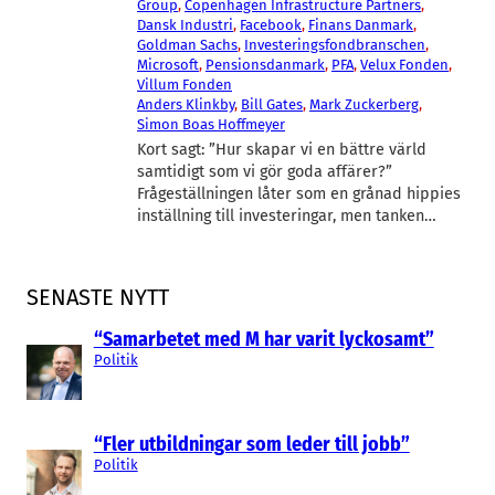
Group
, 
Copenhagen Infrastructure Partners
, 
Dansk Industri
, 
Facebook
, 
Finans Danmark
, 
Goldman Sachs
, 
Investeringsfondbranschen
, 
Microsoft
, 
Pensionsdanmark
, 
PFA
, 
Velux Fonden
, 
Villum Fonden
Anders Klinkby
, 
Bill Gates
, 
Mark Zuckerberg
, 
Simon Boas Hoffmeyer
Kort sagt: ”Hur skapar vi en bättre värld
samtidigt som vi gör goda affärer?”
Frågeställningen låter som en grånad hippies
inställning till investeringar, men tanken…
SENASTE NYTT
“Samarbetet med M har varit lyckosamt”
Politik
“Fler utbildningar som leder till jobb”
Politik