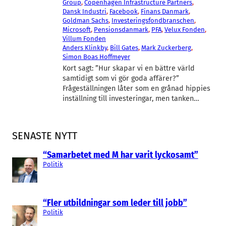
Group
, 
Copenhagen Infrastructure Partners
, 
Dansk Industri
, 
Facebook
, 
Finans Danmark
, 
Goldman Sachs
, 
Investeringsfondbranschen
, 
Microsoft
, 
Pensionsdanmark
, 
PFA
, 
Velux Fonden
, 
Villum Fonden
Anders Klinkby
, 
Bill Gates
, 
Mark Zuckerberg
, 
Simon Boas Hoffmeyer
Kort sagt: ”Hur skapar vi en bättre värld
samtidigt som vi gör goda affärer?”
Frågeställningen låter som en grånad hippies
inställning till investeringar, men tanken…
SENASTE NYTT
“Samarbetet med M har varit lyckosamt”
Politik
“Fler utbildningar som leder till jobb”
Politik