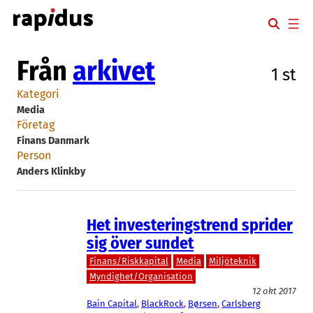
Hoppa
till
innehåll
Från
arkivet
1 st
Kategori
Media
Företag
Finans Danmark
Person
Anders Klinkby
Het investeringstrend sprider
sig över sundet
Finans/Riskkapital
Media
Miljöteknik
Myndighet/Organisation
12 okt 2017
Bain Capital
, 
BlackRock
, 
Børsen
, 
Carlsberg