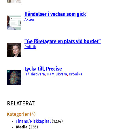
Händelser i veckan som gick
Aktier
”Ge företagare en plats vid bordet”
Politik
Lycka till, Precise
IT/Hårdvara
, 
IT/Mjukvara
, 
Krönika
RELATERAT
Kategorier (4)
Finans/Riskkapital
(1234)
Media
(236)