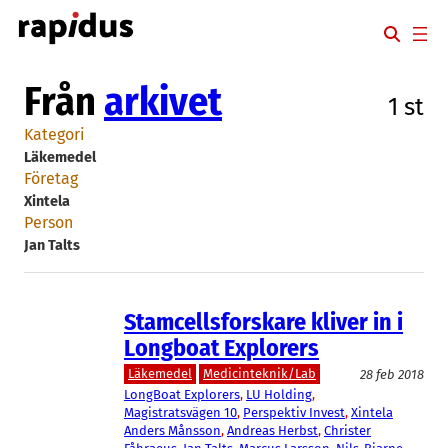
Hoppa
till
innehåll
Från
arkivet
1 st
Kategori
Läkemedel
Företag
Xintela
Person
Jan Talts
Stamcellsforskare kliver in i
Longboat Explorers
Läkemedel
Medicinteknik/Lab
28 feb 2018
LongBoat Explorers
, 
LU Holding
, 
Magistratsvägen 10
, 
Perspektiv Invest
, 
Xintela
Anders Månsson
, 
Andreas Herbst
, 
Christer