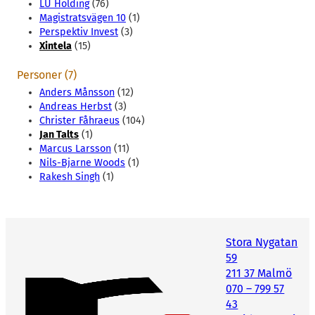
LU Holding
(76)
Magistratsvägen 10
(1)
Perspektiv Invest
(3)
Xintela
(15)
Personer (7)
Anders Månsson
(12)
Andreas Herbst
(3)
Christer Fåhraeus
(104)
Jan Talts
(1)
Marcus Larsson
(11)
Nils-Bjarne Woods
(1)
Rakesh Singh
(1)
Stora Nygatan
59
211 37 Malmö
070 – 799 57
43