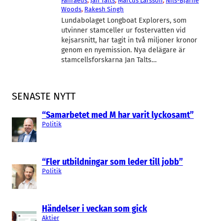
Fåhraeus
, 
Jan Talts
, 
Marcus Larsson
, 
Nils-Bjarne
Woods
, 
Rakesh Singh
Lundabolaget Longboat Explorers, som
utvinner stamceller ur fostervatten vid
kejsarsnitt, har tagit in två miljoner kronor
genom en nyemission. Nya delägare är
stamcellsforskarna Jan Talts…
SENASTE NYTT
“Samarbetet med M har varit lyckosamt”
Politik
“Fler utbildningar som leder till jobb”
Politik
Händelser i veckan som gick
Aktier