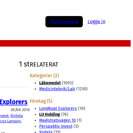
Prenumerera
Logga in
1 st
RELATERAT
Kategorier (2)
Läkemedel
(1092)
Medicinteknik/Lab
(1230)
 Explorers
Företag (5)
LongBoat Explorers
(10)
28 feb 2018
LU Holding
(76)
nvest
, 
Xintela
Magistratsvägen 10
(1)
cus Larsson
, 
Perspektiv Invest
(3)
Xintela
(15)