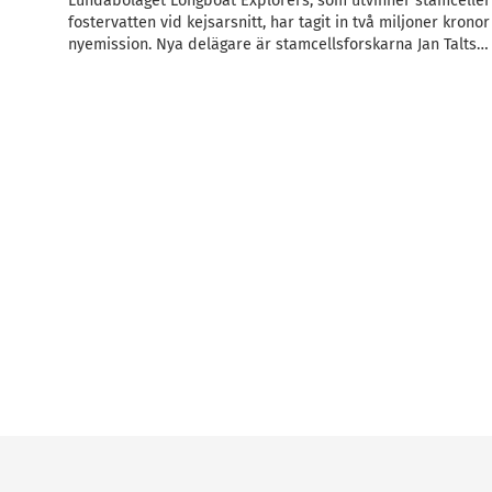
Lundabolaget Longboat Explorers, som utvinner stamceller
fostervatten vid kejsarsnitt, har tagit in två miljoner kron
nyemission. Nya delägare är stamcellsforskarna Jan Talts…