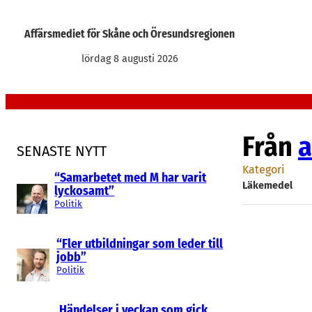
Hoppa
till
Affärsmediet för Skåne och Öresundsregionen
innehåll
lördag 8 augusti 2026
Från
a
SENASTE NYTT
Kategori
“Samarbetet med M har varit
Läkemedel
lyckosamt”
Politik
“Fler utbildningar som leder till
jobb”
Politik
Händelser i veckan som gick