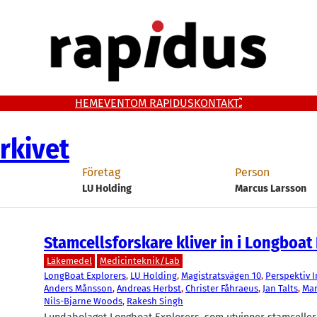
HEM
EVENT
OM RAPIDUS
KONTAKT
rkivet
Företag
Person
LU Holding
Marcus Larsson
Stamcellsforskare kliver in i Longboat
Läkemedel
Medicinteknik/Lab
LongBoat Explorers
, 
LU Holding
, 
Magistratsvägen 10
, 
Perspektiv I
Anders Månsson
, 
Andreas Herbst
, 
Christer Fåhraeus
, 
Jan Talts
, 
Mar
Nils-Bjarne Woods
, 
Rakesh Singh