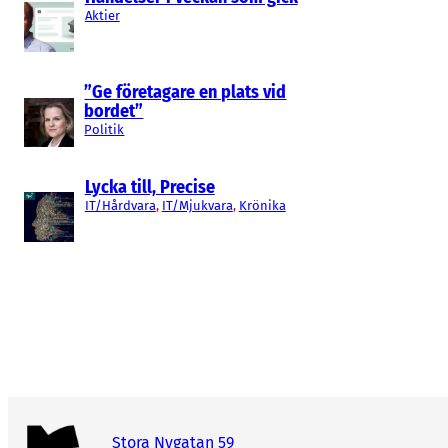
Aktier
”Ge företagare en plats vid
bordet”
Politik
Lycka till, Precise
IT/Hårdvara
, 
IT/Mjukvara
, 
Krönika
Stora Nygatan 59