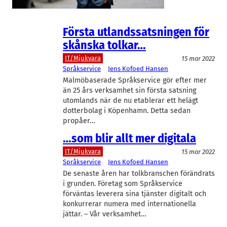
säger nej till uppköpspropåer.
Första utlandssatsningen för
skånska tolkar…
IT/Mjukvara
15 mar 2022
Språkservice
Jens Kofoed Hansen
Malmöbaserade Språkservice gör efter mer
än 25 års verksamhet sin första satsning
utomlands när de nu etablerar ett helägt
dotterbolag i Köpenhamn. Detta sedan
propåer…
…som blir allt mer digitala
IT/Mjukvara
15 mar 2022
Språkservice
Jens Kofoed Hansen
De senaste åren har tolkbranschen förändrats
i grunden. Företag som Språkservice
förväntas leverera sina tjänster digitalt och
konkurrerar numera med internationella
jättar. – Vår verksamhet…