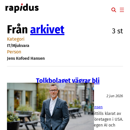
Hoppa
till
innehåll
Från
arkivet
3 st
Kategori
IT/Mjukvara
Person
Jens Kofoed Hansen
Tolkbolaget vägrar bli
uppköpt
AI
Digitala tjänster
2 jun 2026
Språkservice
Antonijo Trpevski
, 
Jens Kofoed Hansen
Tolkbolaget Språkservice har hittills klarat av
konkurrensen från AI och jätteföretagen i USA.
Nu lanserar Malmöbolaget sin egen AI och