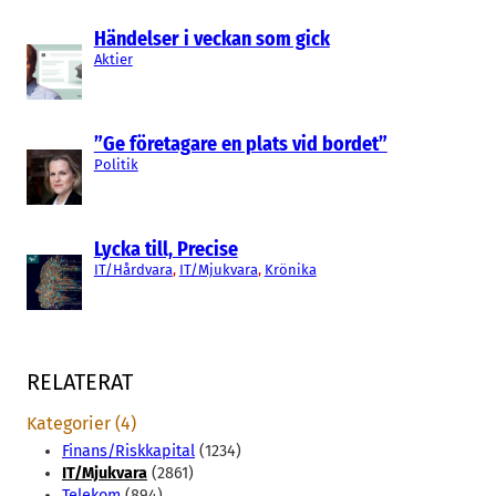
Händelser i veckan som gick
Aktier
”Ge företagare en plats vid bordet”
Politik
Lycka till, Precise
IT/Hårdvara
, 
IT/Mjukvara
, 
Krönika
RELATERAT
Kategorier (4)
Finans/Riskkapital
(1234)
IT/Mjukvara
(2861)
Telekom
(894)