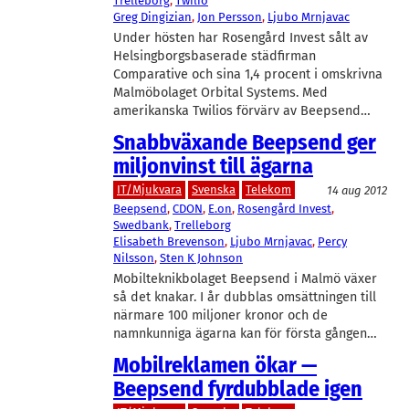
Trelleborg
, 
Twilio
Greg Dingizian
, 
Jon Persson
, 
Ljubo Mrnjavac
Under hösten har Rosengård Invest sålt av
Helsingborgsbaserade städfirman
Comparative och sina 1,4 procent i omskrivna
Malmöbolaget Orbital Systems. Med
amerikanska Twilios förvärv av Beepsend…
Snabbväxande Beepsend ger
miljonvinst till ägarna
IT/Mjukvara
Svenska
Telekom
14 aug 2012
Beepsend
, 
CDON
, 
E.on
, 
Rosengård Invest
, 
Swedbank
, 
Trelleborg
Elisabeth Brevenson
, 
Ljubo Mrnjavac
, 
Percy
Nilsson
, 
Sten K Johnson
Mobilteknikbolaget Beepsend i Malmö växer
så det knakar. I år dubblas omsättningen till
närmare 100 miljoner kronor och de
namnkunniga ägarna kan för första gången…
Mobilreklamen ökar —
Beepsend fyrdubblade igen