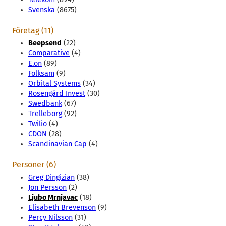
Svenska
(8675)
Företag (11)
Beepsend
(22)
Comparative
(4)
E.on
(89)
Folksam
(9)
Orbital Systems
(34)
Rosengård Invest
(30)
Swedbank
(67)
Trelleborg
(92)
Twilio
(4)
CDON
(28)
Scandinavian Cap
(4)
Personer (6)
Greg Dingizian
(38)
Jon Persson
(2)
Ljubo Mrnjavac
(18)
Elisabeth Brevenson
(9)
Percy Nilsson
(31)