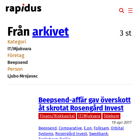
Hoppa
till
innehåll
Från
arkivet
3 st
Kategori
IT/Mjukvara
Företag
Beepsend
Person
Ljubo Mrnjavac
Beepsend-affär gav överskott
åt skrotat Rosengård Invest
Finans/Riskkapital
IT/Mjukvara
Telekom
19 apr 2017
Beepsend
, 
Comparative
, 
E.on
, 
Folksam
, 
Orbital
Systems
, 
Rosengård Invest
, 
Swedbank
, 