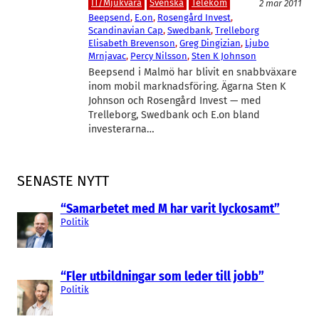
IT/Mjukvara
Svenska
Telekom
2 mar 2011
Beepsend
, 
E.on
, 
Rosengård Invest
, 
Scandinavian Cap
, 
Swedbank
, 
Trelleborg
Elisabeth Brevenson
, 
Greg Dingizian
, 
Ljubo
Mrnjavac
, 
Percy Nilsson
, 
Sten K Johnson
Beepsend i Malmö har blivit en snabbväxare
inom mobil marknadsföring. Ägarna Sten K
Johnson och Rosengård Invest — med
Trelleborg, Swedbank och E.on bland
investerarna…
SENASTE NYTT
“Samarbetet med M har varit lyckosamt”
Politik
“Fler utbildningar som leder till jobb”
Politik