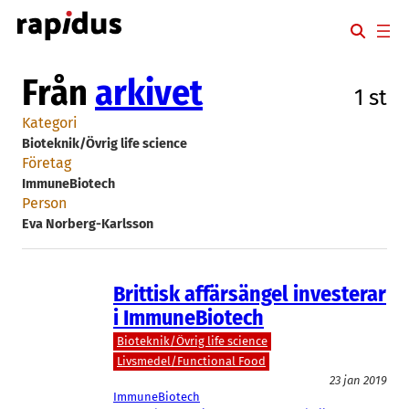
Hoppa
till
innehåll
Från
arkivet
1 st
Kategori
Bioteknik/Övrig life science
Företag
ImmuneBiotech
Person
Eva Norberg-Karlsson
Brittisk affärsängel investerar
i ImmuneBiotech
Bioteknik/Övrig life science
Livsmedel/Functional Food
23 jan 2019
ImmuneBiotech