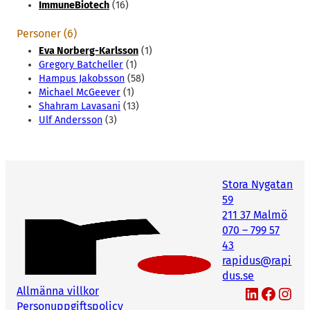
ImmuneBiotech
(16)
Personer (6)
Eva Norberg-Karlsson
(1)
Gregory Batcheller
(1)
Hampus Jakobsson
(58)
Michael McGeever
(1)
Shahram Lavasani
(13)
Ulf Andersson
(3)
Stora Nygatan
59
211 37 Malmö
070 – 799 57
43
rapidus@rapi
dus.se
LinkedIn
Facebook
Instagram
Allmänna villkor
Personuppgiftspolicy