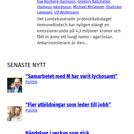
Eva Norberg-Karlsson
, 
Gregory Batcheller
, 
Hampus Jakobsson
, 
Michael McGeever
, 
Shahram
Lavasani
, 
Ulf Andersson
Det Lundabaserade probiotikabolaget
ImmuneBiotech har nyligen stängt en
emissionsrunda på 4,3 miljoner kronor och
fått in ännu ett tungt namn i ägarlistan.
Ankarinvesterare är den…
SENASTE NYTT
“Samarbetet med M har varit lyckosamt”
Politik
“Fler utbildningar som leder till jobb”
Politik
Händelser i veckan som gick