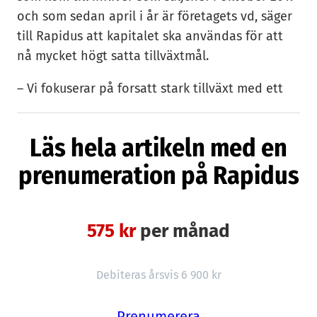
och som sedan april i år är företagets vd, säger
till Rapidus att kapitalet ska användas för att
nå mycket högt satta tillväxtmål.
– Vi fokuserar på forsatt stark tillväxt med ett
bra resultat. Då kan vi behålla vår ledande
globala position på ett hållbart vis. För 2020
Läs hela artikeln med en
ökar vi med runt 20 procent, vilket är en väldigt
prenumeration på Rapidus
bra siffra under covid-19, och för de kommande
åren är målet att återgå till över 30 procents
tillväxt varje år. Under de kommande tolv
månaderna ska vår organisation växa med runt
575 kr
per månad
35 procent varav merparten i Malmö. Vi ska bli
starkare på marknaderna där vi redan finns,
Debiteras årsvis 6 900 kr
som Norden, Benelux och USA, och samtidigt
öppna nya marknader, säger Thomas Zanzinger
Prenumerera