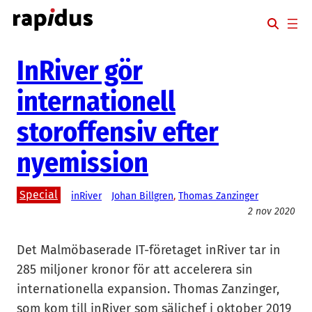
Hoppa
till
innehåll
InRiver gör
internationell
storoffensiv efter
nyemission
Special
inRiver
Johan Billgren
, 
Thomas Zanzinger
2 nov 2020
Det Malmöbaserade IT-företaget inRiver tar in
285 miljoner kronor för att accelerera sin
internationella expansion. Thomas Zanzinger,
som kom till inRiver som säljchef i oktober 2019