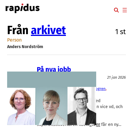
Hoppa
till
innehåll
Från
arkivet
1 st
Person
Anders Nordström
På nya jobb
Okategoriserade
21 jan 2026
Ascelia Pharma
, 
Doxa
, 
Koenigsegg
Anders Nordström
, 
Julie Waras Brogren
, 
Rosmarie Söderbom
Life science-bolaget Ascelia med
huvudkontor i Malmö tappar sin vice vd, och
fastighetsjätten Doxa får en ny
transaktionschef. Den svenska
superbilstillverkaren Koenigsegg får en ny…