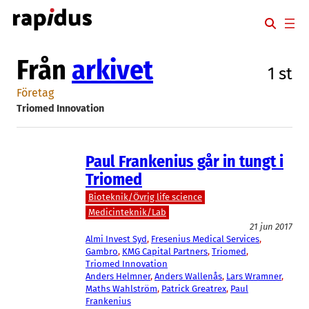
Hoppa
till
innehåll
Från
arkivet
1 st
Företag
Triomed Innovation
Paul Frankenius går in tungt i
Triomed
Bioteknik/Övrig life science
Medicinteknik/Lab
21 jun 2017
Almi Invest Syd
, 
Fresenius Medical Services
, 
Gambro
, 
KMG Capital Partners
, 
Triomed
, 
Triomed Innovation
Anders Helmner
, 
Anders Wallenås
, 
Lars Wramner
, 
Maths Wahlström
, 
Patrick Greatrex
, 
Paul
Frankenius