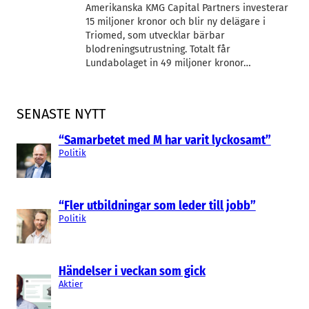
Amerikanska KMG Capital Partners investerar
15 miljoner kronor och blir ny delägare i
Triomed, som utvecklar bärbar
blodreningsutrustning. Totalt får
Lundabolaget in 49 miljoner kronor…
SENASTE NYTT
“Samarbetet med M har varit lyckosamt”
Politik
“Fler utbildningar som leder till jobb”
Politik
Händelser i veckan som gick
Aktier