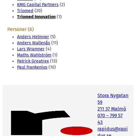
KMG Capital Partners
(2)
Triomed
(20)
Triomed Innovation
(1)
Personer (6)
Anders Helmner
(5)
Anders Wallenås
(11)
Lars Wramner
(4)
Maths Wahlström
(1)
Patrick Greatrex
(13)
Paul Frankenius
(10)
Stora Nygatan
59
211 37 Malmö
070 – 799 57
43
rapidus@rapi
dus.se