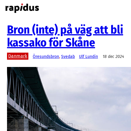
Hoppa
till
innehåll
Bron (inte) på väg att bli
kassako för Skåne
Danmark
Öresundsbron
, 
Svedab
Ulf Lundin
18 dec 2024