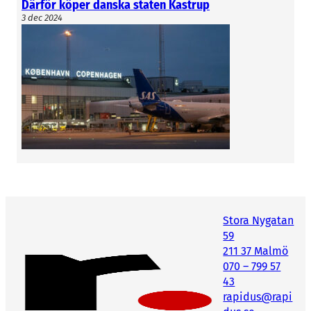
Därför köper danska staten Kastrup
3 dec 2024
Det är alltså inte bron utan de svenska
landanslutningarna som är avbetalda om några
år. Det är den framtida utdelningen avseende
dessa som regeringen nu lovar ska satsas på
skånsk infrastruktur.
För 2023 redovisade Øresundsbro Konsortiet
totalt nära 3,5 miljarder svenska kronor i
driftsintäkter. Men vilka summor det skulle
kunna handla om för Skåne att ta del redan om
några år vill Ulf Lundin inte kommentera
Stora Nygatan
59
närmare.
211 37 Malmö
070 – 799 57
– Vi kan göra prognoser, men de är väldigt
43
osäkra just nu.
rapidus@rapi