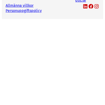
dus.se
Ola Nilsson
LinkedIn
Facebook
Instagram
Allmänna villkor
Personuppgiftspolicy