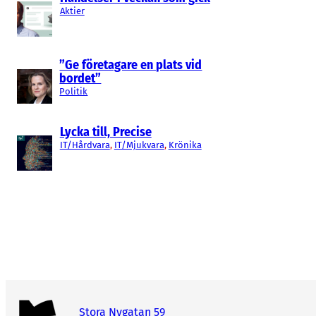
Aktier
”Ge företagare en plats vid
bordet”
Politik
Lycka till, Precise
IT/Hårdvara
, 
IT/Mjukvara
, 
Krönika
Stora Nygatan 59