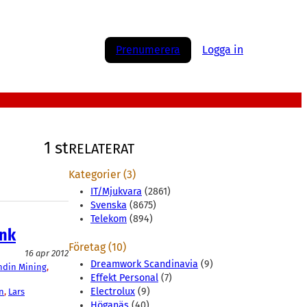
Prenumerera
Logga in
1 st
RELATERAT
Kategorier (3)
IT/Mjukvara
(2861)
Svenska
(8675)
Telekom
(894)
ynk
Företag (10)
16 apr 2012
Dreamwork Scandinavia
(9)
ndin Mining
, 
Effekt Personal
(7)
Electrolux
(9)
n
, 
Lars
Höganäs
(40)