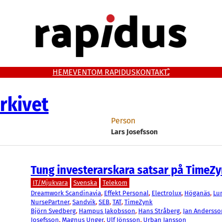
HEM
EVENT
OM RAPIDUS
KONTAKT
rkivet
Person
Lars Josefsson
Tung investerarskara satsar på TimeZ
IT/Mjukvara
Svenska
Telekom
Dreamwork Scandinavia
, 
Effekt Personal
, 
Electrolux
, 
Höganäs
, 
Lu
NursePartner
, 
Sandvik
, 
SEB
, 
TAT
, 
TimeZynk
Björn Svedberg
, 
Hampus Jakobsson
, 
Hans Stråberg
, 
Jan Andersso
Josefsson
, 
Magnus Unger
, 
Ulf Jönsson
, 
Urban Jansson