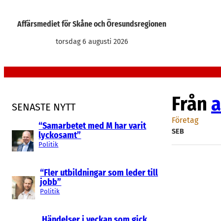
Hoppa
till
Affärsmediet för Skåne och Öresundsregionen
innehåll
torsdag 6 augusti 2026
Från
a
SENASTE NYTT
Företag
“Samarbetet med M har varit
SEB
lyckosamt”
Politik
“Fler utbildningar som leder till
jobb”
Politik
Händelser i veckan som gick