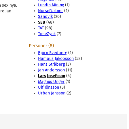
Lundin Mining
(1)
h sex nya,
NursePartner
(1)
re Jan
Sandvik
(20)
SEB
(48)
TAT
(98)
TimeZynk
(7)
Personer (8)
Björn Svedberg
(1)
Hampus Jakobsson
(58)
Hans Stråberg
(3)
Jan Andersson
(11)
Lars Josefsson
(4)
Magnus Unger
(1)
Ulf Jönsson
(3)
Urban Jansson
(2)