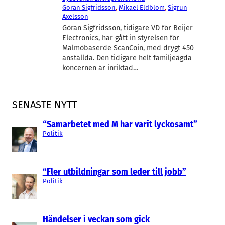
Göran Sigfridsson
, 
Mikael Eldblom
, 
Sigrun
Axelsson
Göran Sigfridsson, tidigare VD för Beijer
Electronics, har gått in styrelsen för
Malmöbaserde ScanCoin, med drygt 450
anställda. Den tidigare helt familjeägda
koncernen är inriktad…
SENASTE NYTT
“Samarbetet med M har varit lyckosamt”
Politik
“Fler utbildningar som leder till jobb”
Politik
Händelser i veckan som gick