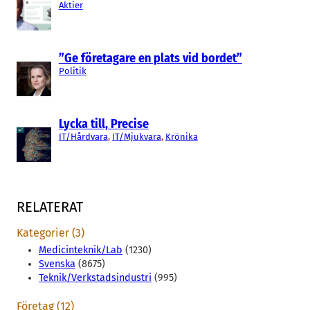
Aktier
”Ge företagare en plats vid bordet”
Politik
Lycka till, Precise
IT/Hårdvara
, 
IT/Mjukvara
, 
Krönika
RELATERAT
Kategorier (3)
Medicinteknik/Lab
(1230)
Svenska
(8675)
Teknik/Verkstadsindustri
(995)
Företag (12)