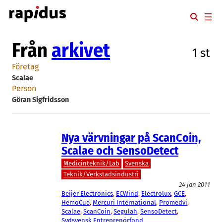
Hoppa
till
innehåll
Från
arkivet
1 st
Företag
Scalae
Person
Göran Sigfridsson
Nya värvningar på ScanCoin,
Scalae och SensoDetect
Medicinteknik/Lab
Svenska
Teknik/Verkstadsindustri
24 jan 2011
Beijer Electronics
, 
ECWind
, 
Electrolux
, 
GCE
, 
HemoCue
, 
Mercuri International
, 
Promedvi
, 
Scalae
, 
ScanCoin
, 
Segulah
, 
SensoDetect
, 
Sydsvensk Entreprenörfond