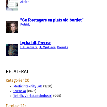
Aktier
”Ge företagare en plats vid bordet”
Politik
Lycka till, Precise
IT/Hårdvara
, 
IT/Mjukvara
, 
Krönika
RELATERAT
Kategorier (3)
Medicinteknik/Lab
(1230)
Svenska
(8675)
Teknik/Verkstadsindustri
(995)
Företag (12)