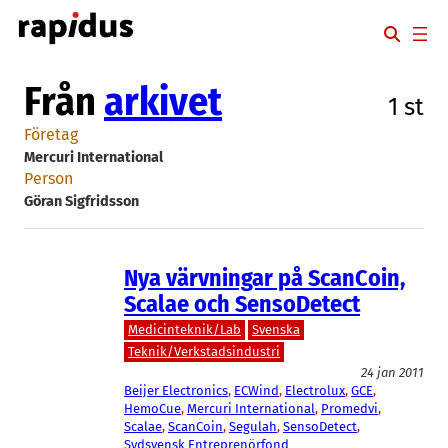
Hoppa
till
innehåll
Från
arkivet
1 st
Företag
Mercuri International
Person
Göran Sigfridsson
Nya värvningar på ScanCoin,
Scalae och SensoDetect
Medicinteknik/Lab
Svenska
Teknik/Verkstadsindustri
24 jan 2011
Beijer Electronics
, 
ECWind
, 
Electrolux
, 
GCE
, 
HemoCue
, 
Mercuri International
, 
Promedvi
, 
Scalae
, 
ScanCoin
, 
Segulah
, 
SensoDetect
, 
Sydsvensk Entreprenörfond