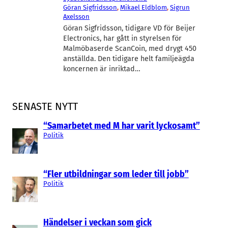
Göran Sigfridsson
, 
Mikael Eldblom
, 
Sigrun
Axelsson
Göran Sigfridsson, tidigare VD för Beijer
Electronics, har gått in styrelsen för
Malmöbaserde ScanCoin, med drygt 450
anställda. Den tidigare helt familjeägda
koncernen är inriktad…
SENASTE NYTT
“Samarbetet med M har varit lyckosamt”
Politik
“Fler utbildningar som leder till jobb”
Politik
Händelser i veckan som gick