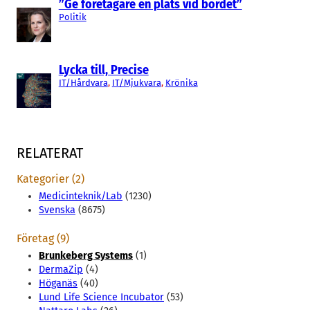
”Ge företagare en plats vid bordet”
Politik
Lycka till, Precise
IT/Hårdvara
, 
IT/Mjukvara
, 
Krönika
RELATERAT
Kategorier (2)
Medicinteknik/Lab
(1230)
Svenska
(8675)
Företag (9)
Brunkeberg Systems
(1)
DermaZip
(4)
Höganäs
(40)
Lund Life Science Incubator
(53)