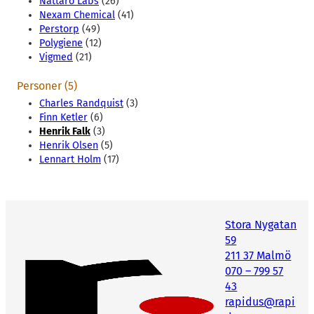
Nattaro Labs
(26)
Nexam Chemical
(41)
Perstorp
(49)
Polygiene
(12)
Vigmed
(21)
Personer (5)
Charles Randquist
(3)
Finn Ketler
(6)
Henrik Falk
(3)
Henrik Olsen
(5)
Lennart Holm
(17)
Stora Nygatan
59
211 37 Malmö
070 – 799 57
43
rapidus@rapi