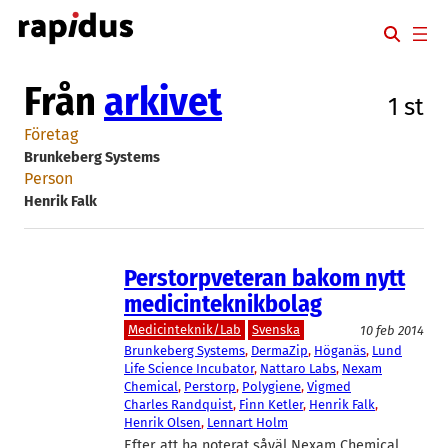
Hoppa
till
innehåll
Från
arkivet
1 st
Företag
Brunkeberg Systems
Person
Henrik Falk
Perstorpveteran bakom nytt
medicinteknikbolag
Medicinteknik/Lab
Svenska
10 feb 2014
Brunkeberg Systems
, 
DermaZip
, 
Höganäs
, 
Lund
Life Science Incubator
, 
Nattaro Labs
, 
Nexam
Chemical
, 
Perstorp
, 
Polygiene
, 
Vigmed
Charles Randquist
, 
Finn Ketler
, 
Henrik Falk
, 
Henrik Olsen
, 
Lennart Holm
Efter att ha noterat såväl Nexam Chemical