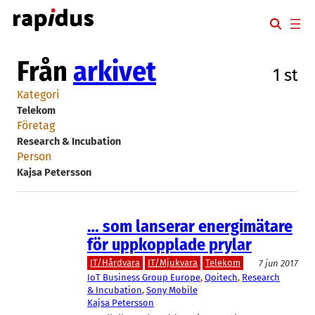
Hoppa
till
innehåll
Från
arkivet
1 st
Kategori
Telekom
Företag
Research & Incubation
Person
Kajsa Petersson
… som lanserar energimätare
för uppkopplade prylar
IT/Hårdvara
IT/Mjukvara
Telekom
7 jun 2017
IoT Business Group Europe
, 
Qoitech
, 
Research
& Incubation
, 
Sony Mobile
Kajsa Petersson