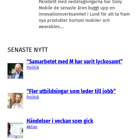
Parallellt med neddragningarna har Sony
Mobile de senaste åren byggt upp en
innovationsverksamhet i Lund för att ta fram
nya produkter bortom mobiler och
wearables.…
SENASTE NYTT
“Samarbetet med M har varit lyckosamt”
Politik
“Fler utbildningar som leder till jobb”
Politik
Händelser i veckan som gick
Aktier