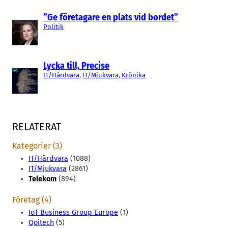
”Ge företagare en plats vid bordet”
Politik
Lycka till, Precise
IT/Hårdvara
, 
IT/Mjukvara
, 
Krönika
RELATERAT
Kategorier (3)
IT/Hårdvara
(1088)
IT/Mjukvara
(2861)
Telekom
(894)
Företag (4)
IoT Business Group Europe
(1)
Qoitech
(5)