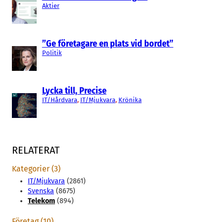
Aktier
”Ge företagare en plats vid bordet”
Politik
Lycka till, Precise
IT/Hårdvara
, 
IT/Mjukvara
, 
Krönika
RELATERAT
Kategorier (3)
IT/Mjukvara
(2861)
Svenska
(8675)
Telekom
(894)
Företag (10)