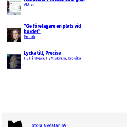
Aktier
”Ge företagare en plats vid
bordet”
Politik
Lycka till, Precise
IT/Hårdvara
, 
IT/Mjukvara
, 
Krönika
Stora Nygatan 59