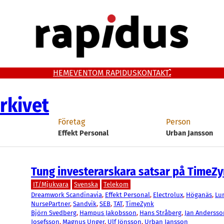
HEM
EVENT
OM RAPIDUS
KONTAKT
rkivet
Företag
Person
Effekt Personal
Urban Jansson
Tung investerarskara satsar på TimeZ
IT/Mjukvara
Svenska
Telekom
Dreamwork Scandinavia
, 
Effekt Personal
, 
Electrolux
, 
Höganäs
, 
Lu
NursePartner
, 
Sandvik
, 
SEB
, 
TAT
, 
TimeZynk
Björn Svedberg
, 
Hampus Jakobsson
, 
Hans Stråberg
, 
Jan Andersso
Josefsson
, 
Magnus Unger
, 
Ulf Jönsson
, 
Urban Jansson