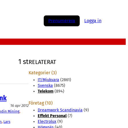
Prenumerera
Logga in
1 st
RELATERAT
Kategorier (3)
IT/Mjukvara
(2861)
Svenska
(8675)
Telekom
(894)
ynk
Företag (10)
16 apr 2012
Dreamwork Scandinavia
(9)
ndin Mining
, 
Effekt Personal
(7)
Electrolux
(9)
n
, 
Lars
Höganäs
(40)