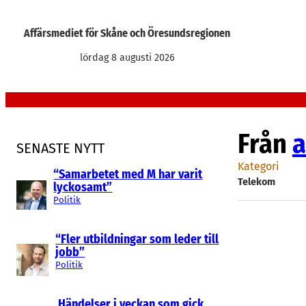
Hoppa
till
Affärsmediet för Skåne och Öresundsregionen
innehåll
lördag 8 augusti 2026
Från
a
SENASTE NYTT
Kategori
“Samarbetet med M har varit
Telekom
lyckosamt”
Politik
“Fler utbildningar som leder till
jobb”
Politik
Händelser i veckan som gick