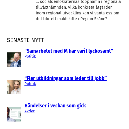
… socialdemokraternas toppnamn i regionala
tillväxtnämnden. Vilka konkreta åtgärder
inom regional utveckling kan vi vänta oss om
det blir ett maktskifte i Region Skåne?
SENASTE NYTT
“Samarbetet med M har varit lyckosamt”
Politik
“Fler utbildningar som leder till jobb”
Politik
Händelser i veckan som gick
Aktier