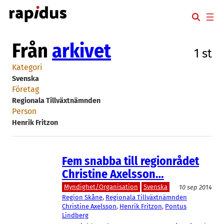
Hoppa
till
innehåll
Från
arkivet
1 st
Kategori
Svenska
Företag
Regionala Tillväxtnämnden
Person
Henrik Fritzon
Fem snabba till regionrådet
Christine Axelsson…
Myndighet/Organisation
Svenska
10 sep 2014
Region Skåne
, 
Regionala Tillväxtnämnden
Christine Axelsson
, 
Henrik Fritzon
, 
Pontus
Lindberg