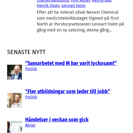
Charles Randquist
, 
Finn Ketler
, 
Henrik Falk
, 
Henrik Olsen
, 
Lennart Holm
Efter att ha noterat såväl Nexam Chemical
som medicinteknikbolaget Vigmed på First
North är Perstorpveteranen Lennart Holm på
gång med en ny satsning, denna gång…
SENASTE NYTT
“Samarbetet med M har varit lyckosamt”
Politik
“Fler utbildningar som leder till jobb”
Politik
Händelser i veckan som gick
Aktier