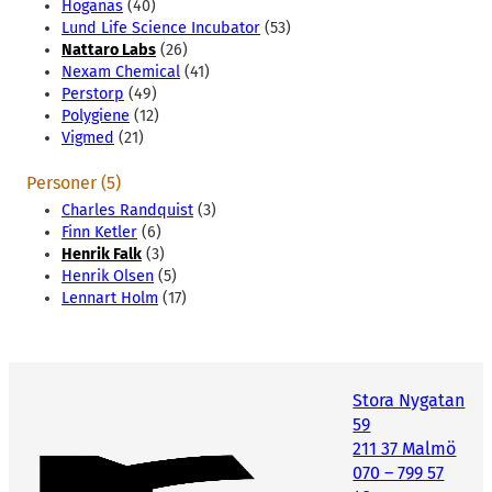
Höganäs
(40)
Lund Life Science Incubator
(53)
Nattaro Labs
(26)
Nexam Chemical
(41)
Perstorp
(49)
Polygiene
(12)
Vigmed
(21)
Personer (5)
Charles Randquist
(3)
Finn Ketler
(6)
Henrik Falk
(3)
Henrik Olsen
(5)
Lennart Holm
(17)
Stora Nygatan
59
211 37 Malmö
070 – 799 57