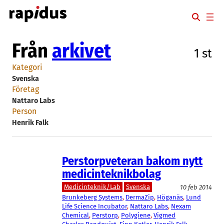
Hoppa
till
innehåll
Från
arkivet
1 st
Kategori
Svenska
Företag
Nattaro Labs
Person
Henrik Falk
Perstorpveteran bakom nytt
medicinteknikbolag
Medicinteknik/Lab
Svenska
10 feb 2014
Brunkeberg Systems
, 
DermaZip
, 
Höganäs
, 
Lund
Life Science Incubator
, 
Nattaro Labs
, 
Nexam
Chemical
, 
Perstorp
, 
Polygiene
, 
Vigmed