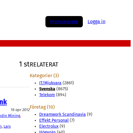
Prenumerera
Logga in
1 st
RELATERAT
Kategorier (3)
IT/Mjukvara
(2861)
Svenska
(8675)
Telekom
(894)
ynk
Företag (10)
16 apr 2012
Dreamwork Scandinavia
(9)
ndin Mining
, 
Effekt Personal
(7)
Electrolux
(9)
n
, 
Lars
Höganäs
(40)