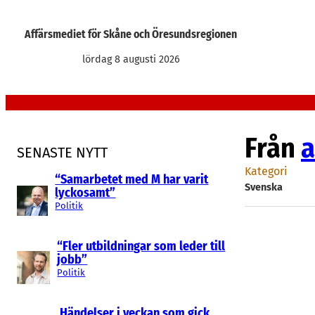
Hoppa
till
Affärsmediet för Skåne och Öresundsregionen
innehåll
lördag 8 augusti 2026
Från
a
SENASTE NYTT
Kategori
“Samarbetet med M har varit
Svenska
lyckosamt”
Politik
“Fler utbildningar som leder till
jobb”
Politik
Händelser i veckan som gick