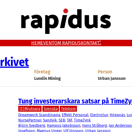
HEM
EVENT
OM RAPIDUS
KONTAKT
rkivet
Företag
Person
Lundin Mining
Urban Jansson
Tung investerarskara satsar på TimeZ
IT/Mjukvara
Svenska
Telekom
Dreamwork Scandinavia
, 
Effekt Personal
, 
Electrolux
, 
Höganäs
, 
Lu
NursePartner
, 
Sandvik
, 
SEB
, 
TAT
, 
TimeZynk
Björn Svedberg
, 
Hampus Jakobsson
, 
Hans Stråberg
, 
Jan Andersso
Josefsson
, 
Magnus Unger
, 
Ulf Jönsson
, 
Urban Jansson