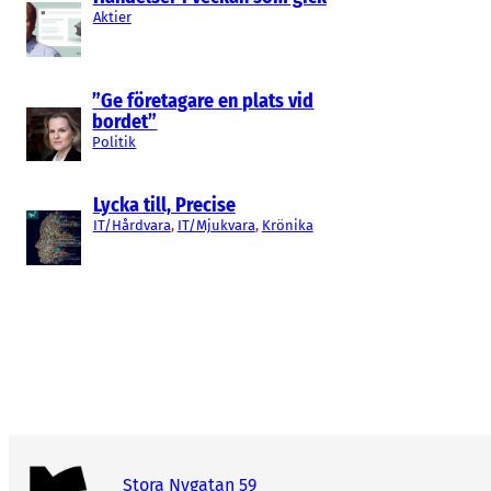
Aktier
”Ge företagare en plats vid
bordet”
Politik
Lycka till, Precise
IT/Hårdvara
, 
IT/Mjukvara
, 
Krönika
Stora Nygatan 59