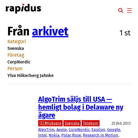
Hoppa
till
innehåll
Från
arkivet
1 st
Kategori
Svenska
Företag
CorpNordic
Person
Ylva Hökerberg Jahnke
AlgoTrim säljs till USA —
hemligt bolag i Delaware ny
ägare
IT/Mjukvara
Svenska
Telekom
25 feb 2013
AlgoTrim
, 
Apple
, 
CorpNordic
, 
Epsilon
, 
Google
, 
Intel
, 
Nokia
, 
Polar Rose
, 
Research In Motion
, 