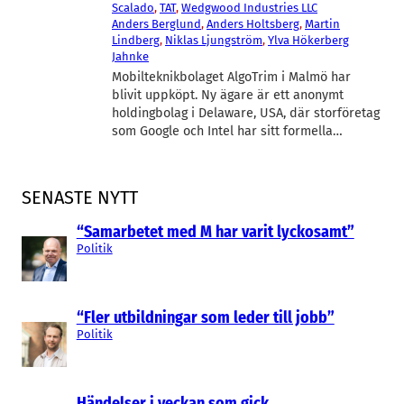
Scalado
, 
TAT
, 
Wedgwood Industries LLC
Anders Berglund
, 
Anders Holtsberg
, 
Martin
Lindberg
, 
Niklas Ljungström
, 
Ylva Hökerberg
Jahnke
Mobilteknikbolaget AlgoTrim i Malmö har
blivit uppköpt. Ny ägare är ett anonymt
holdingbolag i Delaware, USA, där storföretag
som Google och Intel har sitt formella…
SENASTE NYTT
“Samarbetet med M har varit lyckosamt”
Politik
“Fler utbildningar som leder till jobb”
Politik
Händelser i veckan som gick