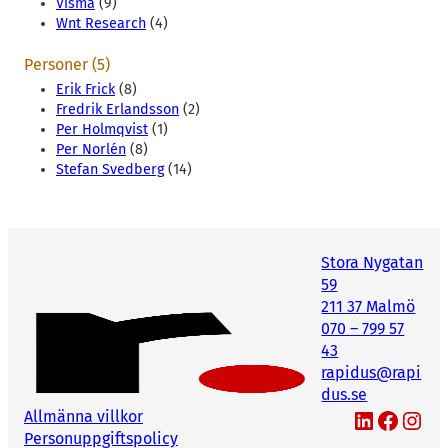
Visma
(9)
Wnt Research
(4)
Personer (5)
Erik Frick
(8)
Fredrik Erlandsson
(2)
Per Holmqvist
(1)
Per Norlén
(8)
Stefan Svedberg
(14)
Stora Nygatan
59
211 37 Malmö
070 – 799 57
43
rapidus@rapi
dus.se
LinkedIn
Facebook
Instagram
Allmänna villkor
Personuppgiftspolicy