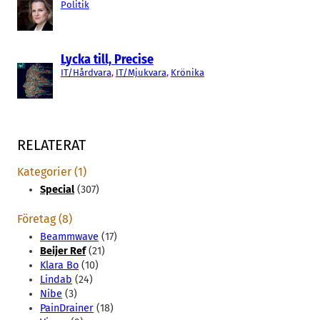
Politik
Lycka till, Precise
IT/Hårdvara
, 
IT/Mjukvara
, 
Krönika
RELATERAT
Kategorier (1)
Special
(307)
Företag (8)
Beammwave
(17)
Beijer Ref
(21)
Klara Bo
(10)
Lindab
(24)
Nibe
(3)
PainDrainer
(18)