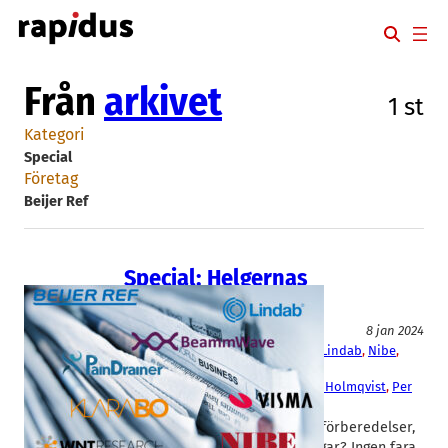
Hoppa
till
innehåll
Från
arkivet
1 st
Kategori
Special
Företag
Beijer Ref
Special: Helgernas
nyhetssvep
Special
8 jan 2024
Beammwave
, 
Beijer Ref
, 
Klara Bo
, 
Lindab
, 
Nibe
, 
PainDrainer
, 
Visma
, 
Wnt Research
Erik Frick
, 
Fredrik Erlandsson
, 
Per Holmqvist
, 
Per
Norlén
, 
Stefan Svedberg
Har du haft fullt upp med matförberedelser,
shopping och långväga släktingar? Ingen fara,