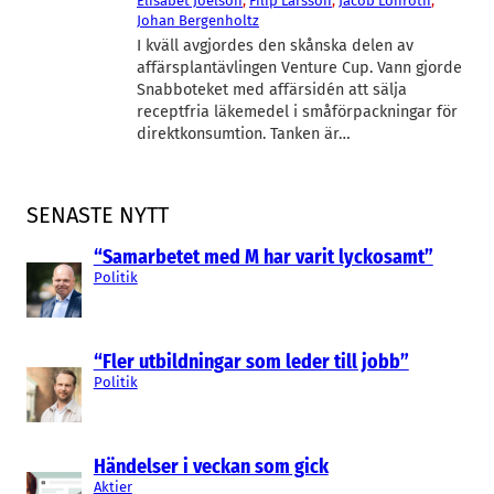
Elisabet Joëlson
, 
Filip Larsson
, 
Jacob Lönroth
, 
Johan Bergenholtz
I kväll avgjordes den skånska delen av
affärsplantävlingen Venture Cup. Vann gjorde
Snabboteket med affärsidén att sälja
receptfria läkemedel i småförpackningar för
direktkonsumtion. Tanken är…
SENASTE NYTT
“Samarbetet med M har varit lyckosamt”
Politik
“Fler utbildningar som leder till jobb”
Politik
Händelser i veckan som gick
Aktier