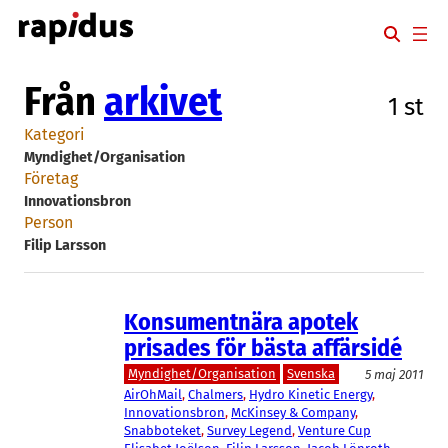
Hoppa
till
innehåll
Från
arkivet
1 st
Kategori
Myndighet/Organisation
Företag
Innovationsbron
Person
Filip Larsson
Konsumentnära apotek
prisades för bästa affärsidé
Myndighet/Organisation
Svenska
5 maj 2011
AirOhMail
, 
Chalmers
, 
Hydro Kinetic Energy
, 
Innovationsbron
, 
McKinsey & Company
, 
Snabboteket
, 
Survey Legend
, 
Venture Cup