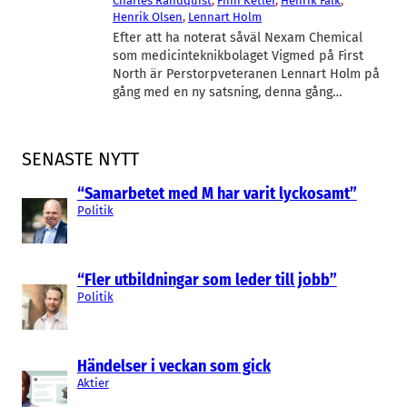
Charles Randquist
, 
Finn Ketler
, 
Henrik Falk
, 
Henrik Olsen
, 
Lennart Holm
Efter att ha noterat såväl Nexam Chemical
som medicinteknikbolaget Vigmed på First
North är Perstorpveteranen Lennart Holm på
gång med en ny satsning, denna gång…
SENASTE NYTT
“Samarbetet med M har varit lyckosamt”
Politik
“Fler utbildningar som leder till jobb”
Politik
Händelser i veckan som gick
Aktier