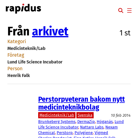
Hoppa
till
innehåll
Från
arkivet
1 st
Kategori
Medicinteknik/Lab
Företag
Lund Life Science Incubator
Person
Henrik Falk
Perstorpveteran bakom nytt
medicinteknikbolag
Medicinteknik/Lab
Svenska
10 feb 2014
Brunkeberg Systems
, 
DermaZip
, 
Höganäs
, 
Lund
Life Science Incubator
, 
Nattaro Labs
, 
Nexam
Chemical
, 
Perstorp
, 
Polygiene
, 
Vigmed