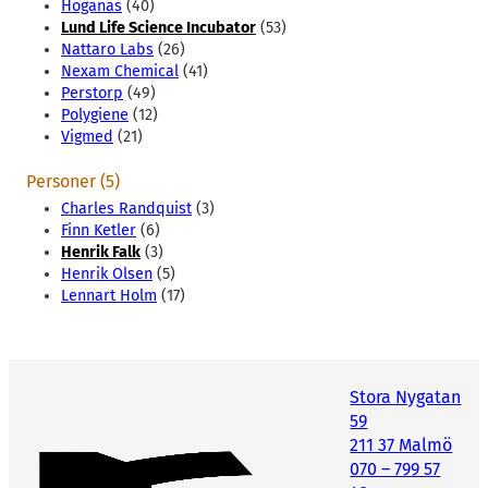
Höganäs
(40)
Lund Life Science Incubator
(53)
Nattaro Labs
(26)
Nexam Chemical
(41)
Perstorp
(49)
Polygiene
(12)
Vigmed
(21)
Personer (5)
Charles Randquist
(3)
Finn Ketler
(6)
Henrik Falk
(3)
Henrik Olsen
(5)
Lennart Holm
(17)
Stora Nygatan
59
211 37 Malmö
070 – 799 57