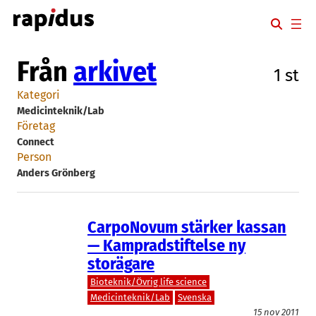
Hoppa
till
innehåll
Från
arkivet
1 st
Kategori
Medicinteknik/Lab
Företag
Connect
Person
Anders Grönberg
CarpoNovum stärker kassan
— Kampradstiftelse ny
storägare
Bioteknik/Övrig life science
Medicinteknik/Lab
Svenska
15 nov 2011