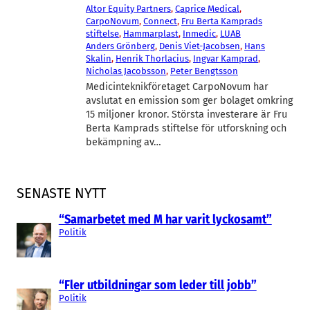
Altor Equity Partners
, 
Caprice Medical
, 
CarpoNovum
, 
Connect
, 
Fru Berta Kamprads
stiftelse
, 
Hammarplast
, 
Inmedic
, 
LUAB
Anders Grönberg
, 
Denis Viet-Jacobsen
, 
Hans
Skalin
, 
Henrik Thorlacius
, 
Ingvar Kamprad
, 
Nicholas Jacobsson
, 
Peter Bengtsson
Medicinteknikföretaget CarpoNovum har
avslutat en emission som ger bolaget omkring
15 miljoner kronor. Största investerare är Fru
Berta Kamprads stiftelse för utforskning och
bekämpning av…
SENASTE NYTT
“Samarbetet med M har varit lyckosamt”
Politik
“Fler utbildningar som leder till jobb”
Politik