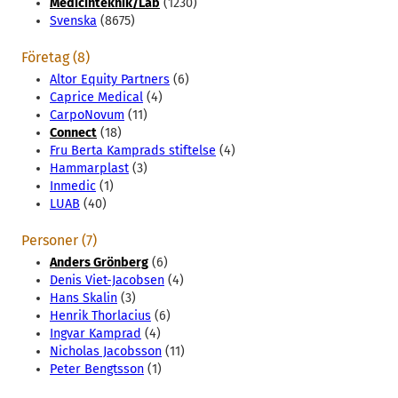
Medicinteknik/Lab
(1230)
Svenska
(8675)
Företag (8)
Altor Equity Partners
(6)
Caprice Medical
(4)
CarpoNovum
(11)
Connect
(18)
Fru Berta Kamprads stiftelse
(4)
Hammarplast
(3)
Inmedic
(1)
LUAB
(40)
Personer (7)
Anders Grönberg
(6)
Denis Viet-Jacobsen
(4)
Hans Skalin
(3)
Henrik Thorlacius
(6)
Ingvar Kamprad
(4)
Nicholas Jacobsson
(11)
Peter Bengtsson
(1)