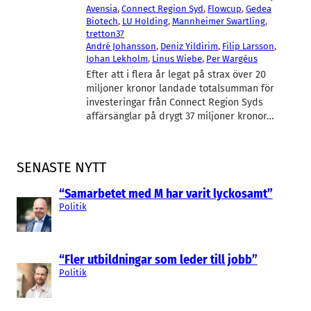
Avensia
, 
Connect Region Syd
, 
Flowcup
, 
Gedea
Biotech
, 
LU Holding
, 
Mannheimer Swartling
, 
tretton37
André Johansson
, 
Deniz Yildirim
, 
Filip Larsson
, 
Johan Lekholm
, 
Linus Wiebe
, 
Per Wargéus
Efter att i flera år legat på strax över 20
miljoner kronor landade totalsumman för
investeringar från Connect Region Syds
affärsänglar på drygt 37 miljoner kronor…
SENASTE NYTT
“Samarbetet med M har varit lyckosamt”
Politik
“Fler utbildningar som leder till jobb”
Politik