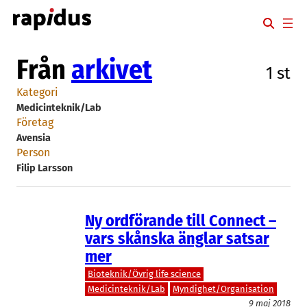
Hoppa
till
innehåll
Från
arkivet
1 st
Kategori
Medicinteknik/Lab
Företag
Avensia
Person
Filip Larsson
Ny ordförande till Connect –
vars skånska änglar satsar
mer
Bioteknik/Övrig life science
Medicinteknik/Lab
Myndighet/Organisation
9 maj 2018