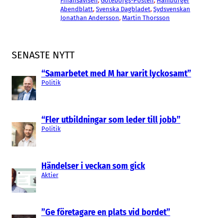
Finansavisen
, 
Göteborgs-Posten
, 
Hamburger
Abendblatt
, 
Svenska Dagbladet
, 
Sydsvenskan
Jonathan Andersson
, 
Martin Thorsson
SENASTE NYTT
“Samarbetet med M har varit lyckosamt”
Politik
“Fler utbildningar som leder till jobb”
Politik
Händelser i veckan som gick
Aktier
”Ge företagare en plats vid bordet”