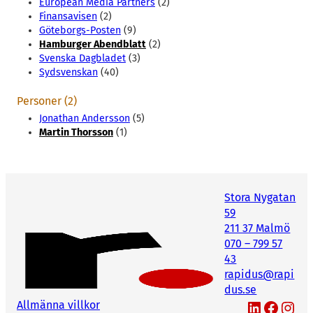
European Media Partners
(2)
Finansavisen
(2)
Göteborgs-Posten
(9)
Hamburger Abendblatt
(2)
Svenska Dagbladet
(3)
Sydsvenskan
(40)
Personer (2)
Jonathan Andersson
(5)
Martin Thorsson
(1)
Stora Nygatan
59
211 37 Malmö
070 – 799 57
43
rapidus@rapi
dus.se
LinkedIn
Facebook
Instagram
Allmänna villkor