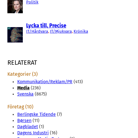
Politik
Lycka till, Precise
IT/Hårdvara
, 
IT/Mjukvara
, 
Krönika
RELATERAT
Kategorier (3)
Kommunikation/Reklam/PR
(413)
Media
(236)
Svenska
(8675)
Företag (10)
Berlingske Tidende
(7)
Børsen
(11)
Dagbladet
(1)
Dagens Industri
(16)