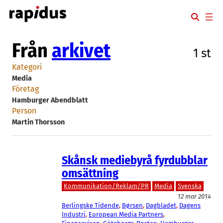
Hoppa
till
innehåll
Från
arkivet
1 st
Kategori
Media
Företag
Hamburger Abendblatt
Person
Martin Thorsson
Skånsk mediebyrå fyrdubblar
omsättning
Kommunikation/Reklam/PR
Media
Svenska
12 mar 2014
Berlingske Tidende
, 
Børsen
, 
Dagbladet
, 
Dagens
Industri
, 
European Media Partners
, 