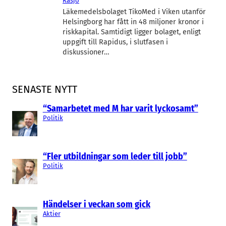
Rasjö
Läkemedelsbolaget TikoMed i Viken utanför
Helsingborg har fått in 48 miljoner kronor i
riskkapital. Samtidigt ligger bolaget, enligt
uppgift till Rapidus, i slutfasen i
diskussioner…
SENASTE NYTT
“Samarbetet med M har varit lyckosamt”
Politik
“Fler utbildningar som leder till jobb”
Politik
Händelser i veckan som gick
Aktier