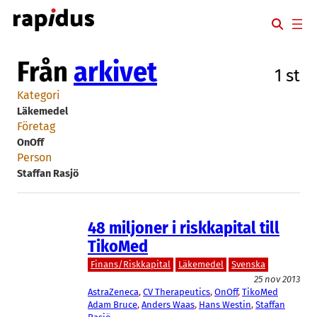
Hoppa
till
innehåll
Från
arkivet
1 st
Kategori
Läkemedel
Företag
OnOff
Person
Staffan Rasjö
48 miljoner i riskkapital till
TikoMed
Finans/Riskkapital
Läkemedel
Svenska
25 nov 2013
AstraZeneca
, 
CV Therapeutics
, 
OnOff
, 
TikoMed
Adam Bruce
, 
Anders Waas
, 
Hans Westin
, 
Staffan