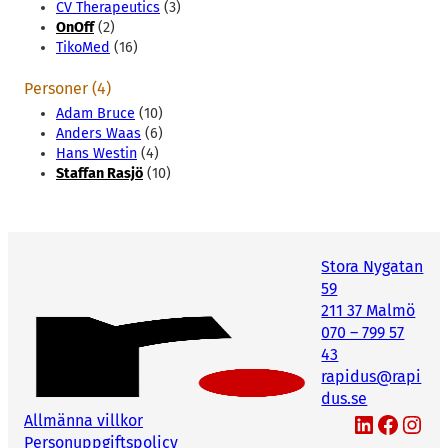
CV Therapeutics
(3)
OnOff
(2)
TikoMed
(16)
Personer (4)
Adam Bruce
(10)
Anders Waas
(6)
Hans Westin
(4)
Staffan Rasjö
(10)
Stora Nygatan
59
211 37 Malmö
070 – 799 57
43
rapidus@rapi
dus.se
LinkedIn
Facebook
Instagram
Allmänna villkor
Personuppgiftspolicy