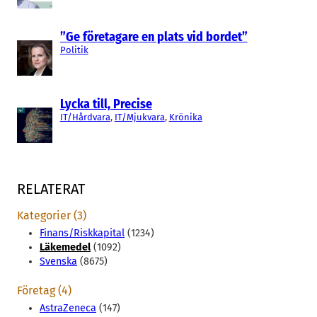
”Ge företagare en plats vid bordet”
Politik
Lycka till, Precise
IT/Hårdvara
, 
IT/Mjukvara
, 
Krönika
RELATERAT
Kategorier (3)
Finans/Riskkapital
(1234)
Läkemedel
(1092)
Svenska
(8675)
Företag (4)
AstraZeneca
(147)