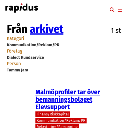
Hoppa
till
innehåll
Från
arkivet
1 st
Kategori
Kommunikation/Reklam/PR
Företag
Dialect Kundservice
Person
Tammy Jara
Malmöprofiler tar över
bemanningsbolaget
Elevsupport
Finans/Riskkapital
Kommunikation/Reklam/PR
Rekrytering/Bemanning