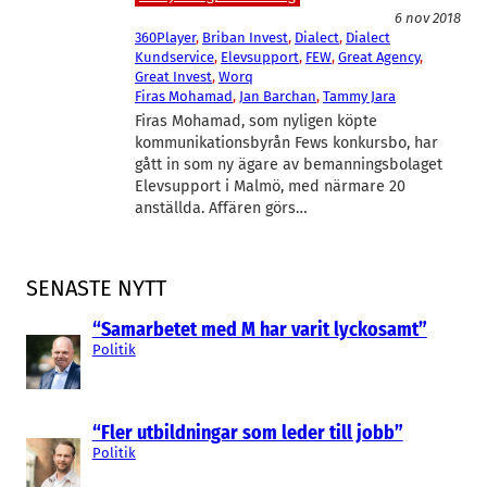
6 nov 2018
360Player
, 
Briban Invest
, 
Dialect
, 
Dialect
Kundservice
, 
Elevsupport
, 
FEW
, 
Great Agency
, 
Great Invest
, 
Worq
Firas Mohamad
, 
Jan Barchan
, 
Tammy Jara
Firas Mohamad, som nyligen köpte
kommunikationsbyrån Fews konkursbo, har
gått in som ny ägare av bemanningsbolaget
Elevsupport i Malmö, med närmare 20
anställda. Affären görs…
SENASTE NYTT
“Samarbetet med M har varit lyckosamt”
Politik
“Fler utbildningar som leder till jobb”
Politik