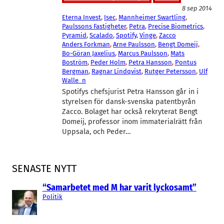
8 sep 2014
Eterna Invest
, 
Isec
, 
Mannheimer Swartling
, 
Paulssons Fastigheter
, 
Petra
, 
Precise Biometrics
, 
Pyramid
, 
Scalado
, 
Spotify
, 
Vinge
, 
Zacco
Anders Forkman
, 
Arne Paulsson
, 
Bengt Domeij
, 
Bo-Göran Jaxelius
, 
Marcus Paulsson
, 
Mats
Boström
, 
Peder Holm
, 
Petra Hansson
, 
Pontus
Bergman
, 
Ragnar Lindqvist
, 
Rutger Petersson
, 
Ulf
Walle_n
Spotifys chefsjurist Petra Hansson går in i
styrelsen för dansk-svenska patentbyrån
Zacco. Bolaget har också rekryterat Bengt
Domeij, professor inom immaterialrätt från
Uppsala, och Peder…
SENASTE NYTT
“Samarbetet med M har varit lyckosamt”
Politik