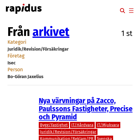
Hoppa
till
innehåll
Från
arkivet
1 st
Kategori
Juridik/Revision/Försäkringar
Företag
Isec
Person
Bo-Göran Jaxelius
Nya värvningar på Zacco,
Paulssons Fastigheter, Precise
och Pyramid
Bygg/Fastighet
IT/Hårdvara
IT/Mjukvara
Juridik/Revision/Försäkringar
Kommunikation/Reklam/PR
Svenska