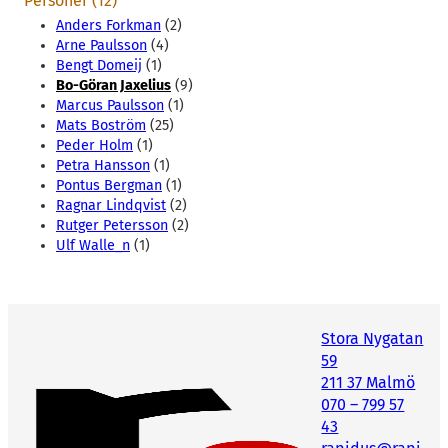
Personer (12)
Anders Forkman
(2)
Arne Paulsson
(4)
Bengt Domeij
(1)
Bo-Göran Jaxelius
(9)
Marcus Paulsson
(1)
Mats Boström
(25)
Peder Holm
(1)
Petra Hansson
(1)
Pontus Bergman
(1)
Ragnar Lindqvist
(2)
Rutger Petersson
(2)
Ulf Walle_n
(1)
Stora Nygatan
59
211 37 Malmö
070 – 799 57
43