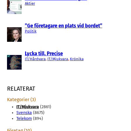
Aktier
”Ge företagare en plats vid bordet”
Politik
Lycka till, Precise
IT/Hårdvara
, 
IT/Mjukvara
, 
Krönika
RELATERAT
Kategorier (3)
IT/Mjukvara
(2861)
Svenska
(8675)
Telekom
(894)
Företag (10)