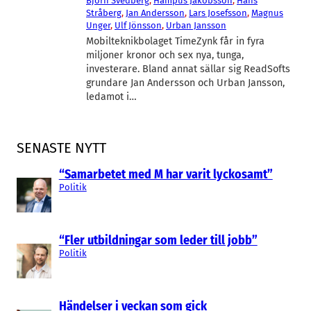
Björn Svedberg
, 
Hampus Jakobsson
, 
Hans
Stråberg
, 
Jan Andersson
, 
Lars Josefsson
, 
Magnus
Unger
, 
Ulf Jönsson
, 
Urban Jansson
Mobilteknikbolaget TimeZynk får in fyra
miljoner kronor och sex nya, tunga,
investerare. Bland annat sällar sig ReadSofts
grundare Jan Andersson och Urban Jansson,
ledamot i…
SENASTE NYTT
“Samarbetet med M har varit lyckosamt”
Politik
“Fler utbildningar som leder till jobb”
Politik
Händelser i veckan som gick