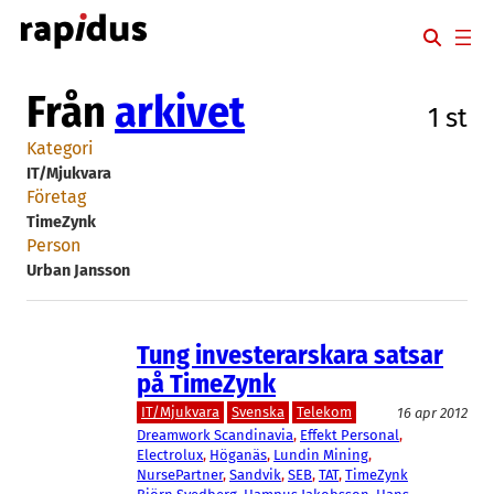
Hoppa
till
innehåll
Från
arkivet
1 st
Kategori
IT/Mjukvara
Företag
TimeZynk
Person
Urban Jansson
Tung investerarskara satsar
på TimeZynk
IT/Mjukvara
Svenska
Telekom
16 apr 2012
Dreamwork Scandinavia
, 
Effekt Personal
, 
Electrolux
, 
Höganäs
, 
Lundin Mining
, 
NursePartner
, 
Sandvik
, 
SEB
, 
TAT
, 
TimeZynk