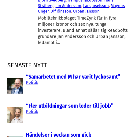
Björn Svedberg
, 
Hampus Jakobsson
, 
Hans
Stråberg
, 
Jan Andersson
, 
Lars Josefsson
, 
Magnus
Unger
, 
Ulf Jönsson
, 
Urban Jansson
Mobilteknikbolaget TimeZynk får in fyra
miljoner kronor och sex nya, tunga,
investerare. Bland annat sällar sig ReadSofts
grundare Jan Andersson och Urban Jansson,
ledamot i…
SENASTE NYTT
“Samarbetet med M har varit lyckosamt”
Politik
“Fler utbildningar som leder till jobb”
Politik
Händelser i veckan som gick