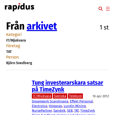
Hoppa
till
innehåll
Från
arkivet
1 st
Kategori
IT/Mjukvara
Företag
TAT
Person
Björn Svedberg
Tung investerarskara satsar
på TimeZynk
IT/Mjukvara
Svenska
Telekom
16 apr 2012
Dreamwork Scandinavia
, 
Effekt Personal
, 
Electrolux
, 
Höganäs
, 
Lundin Mining
, 
NursePartner
, 
Sandvik
, 
SEB
, 
TAT
, 
TimeZynk