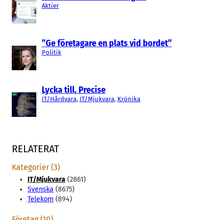
Aktier
”Ge företagare en plats vid bordet”
Politik
Lycka till, Precise
IT/Hårdvara
, 
IT/Mjukvara
, 
Krönika
RELATERAT
Kategorier (3)
IT/Mjukvara
(2861)
Svenska
(8675)
Telekom
(894)
Företag (10)