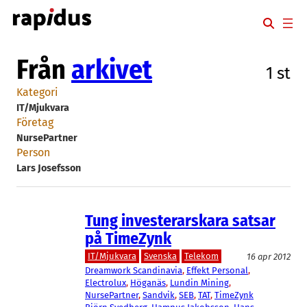
Hoppa
till
innehåll
Från
arkivet
1 st
Kategori
IT/Mjukvara
Företag
NursePartner
Person
Lars Josefsson
Tung investerarskara satsar
på TimeZynk
IT/Mjukvara
Svenska
Telekom
16 apr 2012
Dreamwork Scandinavia
, 
Effekt Personal
, 
Electrolux
, 
Höganäs
, 
Lundin Mining
, 
NursePartner
, 
Sandvik
, 
SEB
, 
TAT
, 
TimeZynk