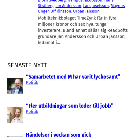
Björn Svedberg
, 
Hampus Jakobsson
, 
Hans
Stråberg
, 
Jan Andersson
, 
Lars Josefsson
, 
Magnus
Unger
, 
Ulf Jönsson
, 
Urban Jansson
Mobilteknikbolaget TimeZynk får in fyra
miljoner kronor och sex nya, tunga,
investerare. Bland annat sällar sig ReadSofts
grundare Jan Andersson och Urban Jansson,
ledamot i…
SENASTE NYTT
“Samarbetet med M har varit lyckosamt”
Politik
“Fler utbildningar som leder till jobb”
Politik
Händelser i veckan som gick