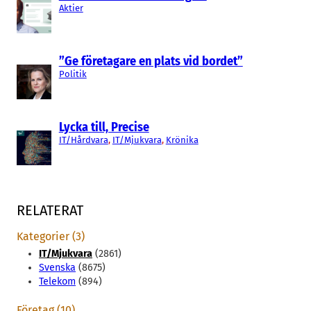
Aktier
”Ge företagare en plats vid bordet”
Politik
Lycka till, Precise
IT/Hårdvara
, 
IT/Mjukvara
, 
Krönika
RELATERAT
Kategorier (3)
IT/Mjukvara
(2861)
Svenska
(8675)
Telekom
(894)
Företag (10)