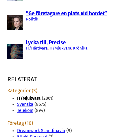
”Ge företagare en plats vid bordet”
Politik
Lycka till, Precise
IT/Hårdvara
, 
IT/Mjukvara
, 
Krönika
RELATERAT
Kategorier (3)
IT/Mjukvara
(2861)
Svenska
(8675)
Telekom
(894)
Företag (10)
Dreamwork Scandinavia
(9)
Effekt Personal
(7)