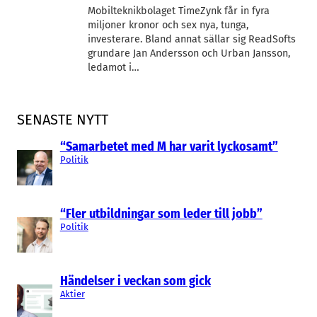
Mobilteknikbolaget TimeZynk får in fyra
miljoner kronor och sex nya, tunga,
investerare. Bland annat sällar sig ReadSofts
grundare Jan Andersson och Urban Jansson,
ledamot i…
SENASTE NYTT
“Samarbetet med M har varit lyckosamt”
Politik
“Fler utbildningar som leder till jobb”
Politik
Händelser i veckan som gick
Aktier