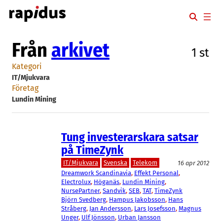
Hoppa
till
innehåll
Från
arkivet
1 st
Kategori
IT/Mjukvara
Företag
Lundin Mining
Tung investerarskara satsar
på TimeZynk
IT/Mjukvara
Svenska
Telekom
16 apr 2012
Dreamwork Scandinavia
, 
Effekt Personal
, 
Electrolux
, 
Höganäs
, 
Lundin Mining
, 
NursePartner
, 
Sandvik
, 
SEB
, 
TAT
, 
TimeZynk
Björn Svedberg
, 
Hampus Jakobsson
, 
Hans
Stråberg
, 
Jan Andersson
, 
Lars Josefsson
, 
Magnus
Unger
, 
Ulf Jönsson
, 
Urban Jansson