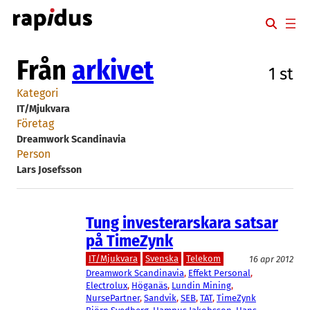
Hoppa
till
innehåll
Från
arkivet
1 st
Kategori
IT/Mjukvara
Företag
Dreamwork Scandinavia
Person
Lars Josefsson
Tung investerarskara satsar
på TimeZynk
IT/Mjukvara
Svenska
Telekom
16 apr 2012
Dreamwork Scandinavia
, 
Effekt Personal
, 
Electrolux
, 
Höganäs
, 
Lundin Mining
, 
NursePartner
, 
Sandvik
, 
SEB
, 
TAT
, 
TimeZynk