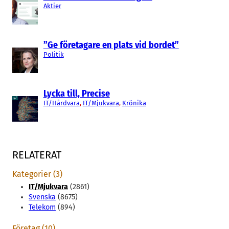
Aktier
”Ge företagare en plats vid bordet”
Politik
Lycka till, Precise
IT/Hårdvara
, 
IT/Mjukvara
, 
Krönika
RELATERAT
Kategorier (3)
IT/Mjukvara
(2861)
Svenska
(8675)
Telekom
(894)
Företag (10)