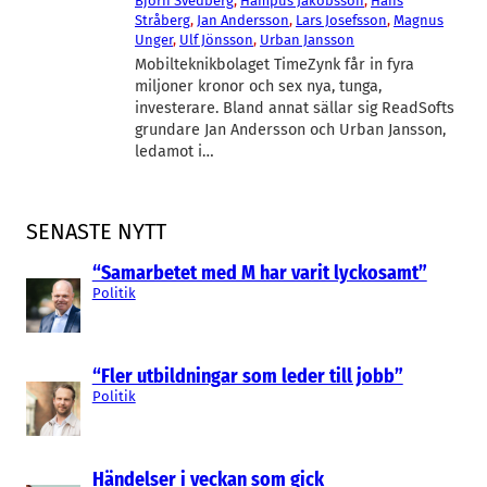
Björn Svedberg
, 
Hampus Jakobsson
, 
Hans
Stråberg
, 
Jan Andersson
, 
Lars Josefsson
, 
Magnus
Unger
, 
Ulf Jönsson
, 
Urban Jansson
Mobilteknikbolaget TimeZynk får in fyra
miljoner kronor och sex nya, tunga,
investerare. Bland annat sällar sig ReadSofts
grundare Jan Andersson och Urban Jansson,
ledamot i…
SENASTE NYTT
“Samarbetet med M har varit lyckosamt”
Politik
“Fler utbildningar som leder till jobb”
Politik
Händelser i veckan som gick