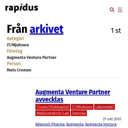
Hoppa
till
innehåll
Från
arkivet
1 st
Kategori
IT/Mjukvara
Företag
Augmenta Venture Partner
Person
Mats Cremon
Augmenta Venture Partner
avvecklas
Finans/Riskkapital
IT/Mjukvara
Läkemedel
Medicinteknik/Lab
Svenska
27 okt 2010
Adenovir Pharma
, 
Augmenta
, 
Augmenta Venture