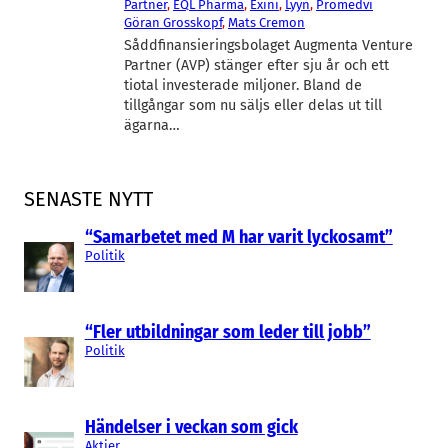
Partner
, 
EQL Pharma
, 
Exini
, 
Lyyn
, 
Promedvi
Göran Grosskopf
, 
Mats Cremon
Såddfinansieringsbolaget Augmenta Venture
Partner (AVP) stänger efter sju år och ett
tiotal investerade miljoner. Bland de
tillgångar som nu säljs eller delas ut till
ägarna…
SENASTE NYTT
“Samarbetet med M har varit lyckosamt”
Politik
“Fler utbildningar som leder till jobb”
Politik
Händelser i veckan som gick
Aktier