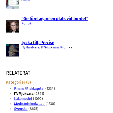
”Ge företagare en plats vid bordet”
Politik
Lycka till, Precise
IT/Hårdvara
, 
IT/Mjukvara
, 
Krönika
RELATERAT
Kategorier (5)
Finans/Riskkapital
(1234)
IT/Mjukvara
(2861)
Läkemedel
(1092)
Medicinteknik/Lab
(1230)
Svenska
(8675)