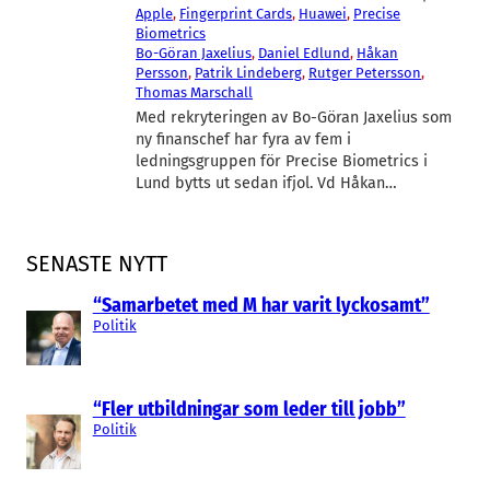
Apple
, 
Fingerprint Cards
, 
Huawei
, 
Precise
Biometrics
Bo-Göran Jaxelius
, 
Daniel Edlund
, 
Håkan
Persson
, 
Patrik Lindeberg
, 
Rutger Petersson
, 
Thomas Marschall
Med rekryteringen av Bo-Göran Jaxelius som
ny finanschef har fyra av fem i
ledningsgruppen för Precise Biometrics i
Lund bytts ut sedan ifjol. Vd Håkan…
SENASTE NYTT
“Samarbetet med M har varit lyckosamt”
Politik
“Fler utbildningar som leder till jobb”
Politik