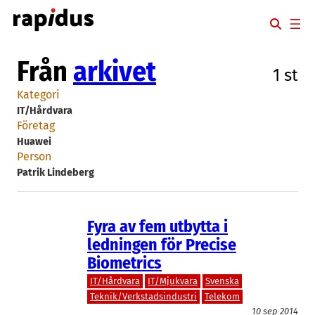
Hoppa
till
innehåll
Från
arkivet
1 st
Kategori
IT/Hårdvara
Företag
Huawei
Person
Patrik Lindeberg
Fyra av fem utbytta i
ledningen för Precise
Biometrics
IT/Hårdvara
IT/Mjukvara
Svenska
Teknik/Verkstadsindustri
Telekom
10 sep 2014